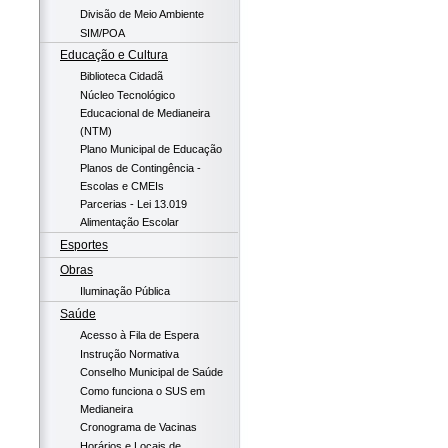
Divisão de Meio Ambiente
SIM/POA
Educação e Cultura
Biblioteca Cidadã
Núcleo Tecnológico
Educacional de Medianeira
(NTM)
Plano Municipal de Educação
Planos de Contingência -
Escolas e CMEIs
Parcerias - Lei 13.019
Alimentação Escolar
Esportes
Obras
Iluminação Pública
Saúde
Acesso à Fila de Espera
Instrução Normativa
Conselho Municipal de Saúde
Como funciona o SUS em
Medianeira
Cronograma de Vacinas
Horários e Locais de