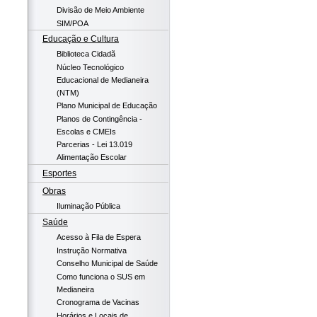
Divisão de Meio Ambiente
SIM/POA
Educação e Cultura
Biblioteca Cidadã
Núcleo Tecnológico
Educacional de Medianeira
(NTM)
Plano Municipal de Educação
Planos de Contingência -
Escolas e CMEIs
Parcerias - Lei 13.019
Alimentação Escolar
Esportes
Obras
Iluminação Pública
Saúde
Acesso à Fila de Espera
Instrução Normativa
Conselho Municipal de Saúde
Como funciona o SUS em
Medianeira
Cronograma de Vacinas
Horários e Locais de