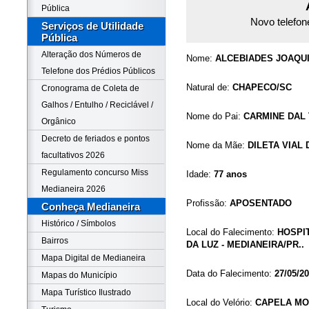
Pública
Novo telefon
Serviços de Utilidade
Pública
Alteração dos Números de
Nome:
ALCEBIADES JOAQU
Telefone dos Prédios Públicos
Natural de:
CHAPECO/SC
Cronograma de Coleta de
Galhos / Entulho / Reciclável /
Nome do Pai:
CARMINE DAL
Orgânico
Decreto de feriados e pontos
Nome da Mãe:
DILETA VIAL
facultativos 2026
Regulamento concurso Miss
Idade:
77 anos
Medianeira 2026
Profissão:
APOSENTADO
Conheça Medianeira
Histórico / Símbolos
Local do Falecimento:
HOSPI
Bairros
DA LUZ - MEDIANEIRA/PR..
Mapa Digital de Medianeira
Data do Falecimento:
27/05/2
Mapas do Município
Mapa Turístico Ilustrado
Local do Velório:
CAPELA MO