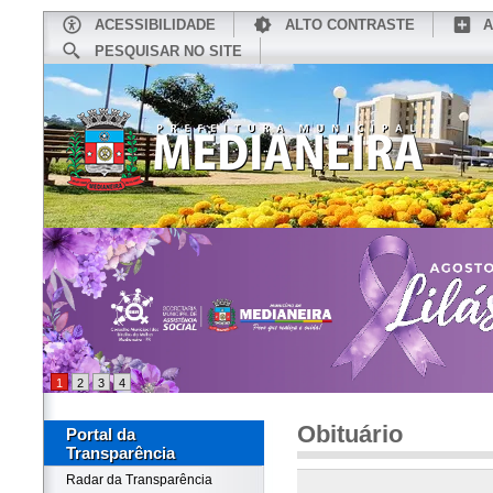
ACESSIBILIDADE
ALTO CONTRASTE
A
PESQUISAR NO SITE
INÍCIO
CONHEÇA MEDIANEIRA
TU
1
2
3
4
Obituário
Portal da
Transparência
Radar da Transparência