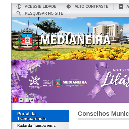
ACESSIBILIDADE
ALTO CONTRASTE
A
PESQUISAR NO SITE
INÍCIO
CONHEÇA MEDIANEIRA
TU
1
2
3
4
Conselhos Munic
Portal da
Transparência
Radar da Transparência