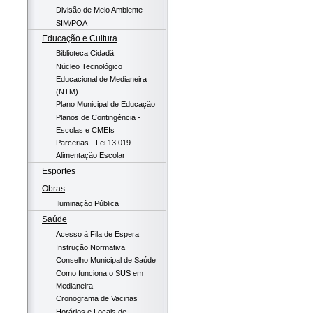
Divisão de Meio Ambiente
SIM/POA
Educação e Cultura
Biblioteca Cidadã
Núcleo Tecnológico
Educacional de Medianeira
(NTM)
Plano Municipal de Educação
Planos de Contingência -
Escolas e CMEIs
Parcerias - Lei 13.019
Alimentação Escolar
Esportes
Obras
Iluminação Pública
Saúde
Acesso à Fila de Espera
Instrução Normativa
Conselho Municipal de Saúde
Como funciona o SUS em
Medianeira
Cronograma de Vacinas
Horários e Locais de