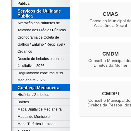
Pública
Serviços de Utilidade
CMAS
Pública
Conselho Municipal d
Alteração dos Números de
Assistência Social
Telefone dos Prédios Públicos
Cronograma de Coleta de
Galhos / Entulho / Reciclável /
Orgânico
CMDM
Decreto de feriados e pontos
Conselho Municipal do
Direitos da Mulher
facultativos 2026
Regulamento concurso Miss
Medianeira 2026
Conheça Medianeira
CMDPI
Histórico / Símbolos
Conselho Municipal do
Bairros
Direitos da Pessoa Ido
Mapa Digital de Medianeira
Mapas do Município
Mapa Turístico Ilustrado