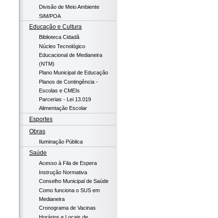
Divisão de Meio Ambiente
SIM/POA
Educação e Cultura
Biblioteca Cidadã
Núcleo Tecnológico
Educacional de Medianeira
(NTM)
Plano Municipal de Educação
Planos de Contingência -
Escolas e CMEIs
Parcerias - Lei 13.019
Alimentação Escolar
Esportes
Obras
Iluminação Pública
Saúde
Acesso à Fila de Espera
Instrução Normativa
Conselho Municipal de Saúde
Como funciona o SUS em
Medianeira
Cronograma de Vacinas
Horários e Locais de