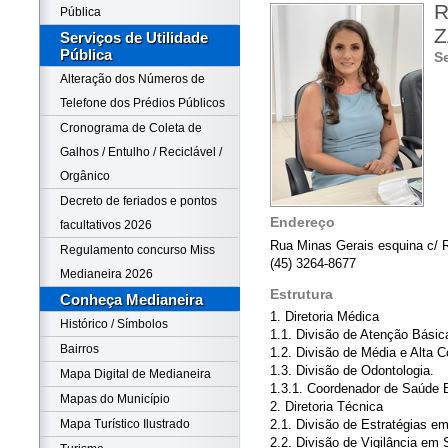
R
Pública
Z
Serviços de Utilidade
Pública
Se
Alteração dos Números de
Telefone dos Prédios Públicos
Cronograma de Coleta de
Galhos / Entulho / Reciclável /
Orgânico
Decreto de feriados e pontos
Endereço
facultativos 2026
Rua Minas Gerais esquina c/ R
Regulamento concurso Miss
(45) 3264-8677
Medianeira 2026
Estrutura
Conheça Medianeira
1. Diretoria Médica
Histórico / Símbolos
1.1. Divisão de Atenção Básic
Bairros
1.2. Divisão de Média e Alta 
1.3. Divisão de Odontologia.
Mapa Digital de Medianeira
1.3.1. Coordenador de Saúde 
Mapas do Município
2. Diretoria Técnica
Mapa Turístico Ilustrado
2.1. Divisão de Estratégias e
2.2. Divisão de Vigilância em