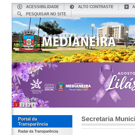
ACESSIBILIDADE
ALTO CONTRASTE
A
PESQUISAR NO SITE
INÍCIO
CONHEÇA MEDIANEIRA
TU
1
2
3
4
Secretaria Munic
Portal da
Transparência
Radar da Transparência