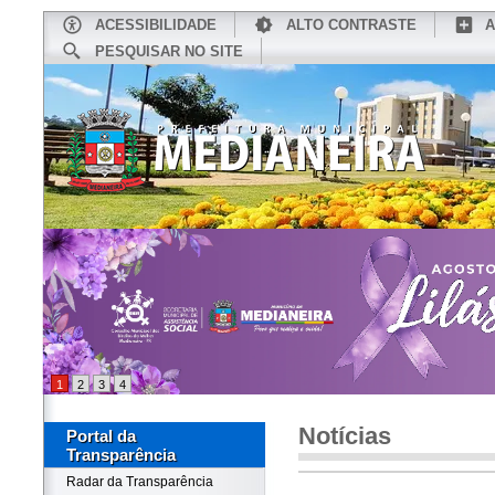
ACESSIBILIDADE
ALTO CONTRASTE
A
PESQUISAR NO SITE
INÍCIO
CONHEÇA MEDIANEIRA
TU
1
2
3
4
Notícias
Portal da
Transparência
Radar da Transparência