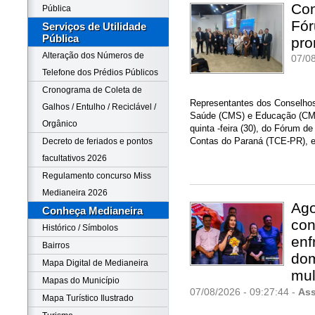
Con
Pública
Fór
Serviços de Utilidade
Pública
pro
Alteração dos Números de
07/08
Telefone dos Prédios Públicos
Cronograma de Coleta de
Representantes dos Conselhos
Galhos / Entulho / Reciclável /
Saúde (CMS) e Educação (CMEM
Orgânico
quinta -feira (30), do Fórum d
Contas do Paraná (TCE-PR), 
Decreto de feriados e pontos
facultativos 2026
Regulamento concurso Miss
Medianeira 2026
Ago
Conheça Medianeira
con
Histórico / Símbolos
enf
Bairros
dom
Mapa Digital de Medianeira
mul
Mapas do Município
07/08/2026 - 09:27:44 -
Ass
Mapa Turístico Ilustrado