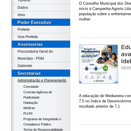
Turismo
O Conselho Municipal dos Dir
Dados
início à Campanha Agosto Lilá
população sobre o enfrentament
Hino
mulher.
Poder Executivo
Prefeito
Vice-Prefeito
Assessorias
Edu
Procuradoria Geral do
ava
Município - PGM
Ide
Gabinete
06/08
Secretarias
Administração e Planejamento
Concidade
Contrato Agência de
A educação de Medianeira conq
Publicidade
7,5 no Índice de Desenvolvim
Habitação
resultado anterior de 7,1.
Medtran
PLHIS
Programa de Integridade e
Compliance Público
Termo de Responsabilidade