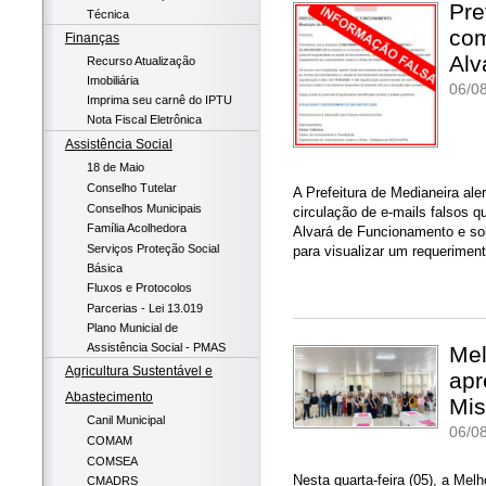
Pre
Técnica
com
Finanças
Alv
Recurso Atualização
Imobiliária
06/08
Imprima seu carnê do IPTU
Nota Fiscal Eletrônica
Assistência Social
18 de Maio
Conselho Tutelar
A Prefeitura de Medianeira al
Conselhos Municipais
circulação de e-mails falsos q
Família Acolhedora
Alvará de Funcionamento e sol
Serviços Proteção Social
para visualizar um requeriment
Básica
Fluxos e Protocolos
Parcerias - Lei 13.019
Plano Municial de
Assistência Social - PMAS
Mel
Agricultura Sustentável e
apr
Abastecimento
Mis
Canil Municipal
06/08
COMAM
COMSEA
Nesta quarta-feira (05), a Mel
CMADRS