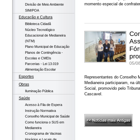
momento especial de confrate
Divisão de Meio Ambiente
SIM/POA
Educação e Cultura
Biblioteca Cidadã
Núcleo Tecnológico
Con
Educacional de Medianeira
Ass
(NTM)
Plano Municipal de Educação
Fór
Planos de Contingência -
pro
Escolas e CMEIs
05/08
Parcerias - Lei 13.019
Alimentação Escolar
Esportes
Representantes do Conselho M
Medianeira participaram, na úl
Obras
Social, promovido pelo Tribu
Iluminação Pública
Cascavel.
Saúde
Acesso à Fila de Espera
Instrução Normativa
Conselho Municipal de Saúde
Como funciona o SUS em
Medianeira
Cronograma de Vacinas
Horários e Locais de