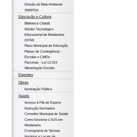
Divisão de Meio Ambiente
SIM/POA
Educação e Cultura
Biblioteca Cidadã
Núcleo Tecnológico
Educacional de Medianeira
(NTM)
Plano Municipal de Educação
Planos de Contingência -
Escolas e CMEIs
Parcerias - Lei 13.019
Alimentação Escolar
Esportes
Obras
Iluminação Pública
Saúde
Acesso à Fila de Espera
Instrução Normativa
Conselho Municipal de Saúde
Como funciona o SUS em
Medianeira
Cronograma de Vacinas
Horários e Locais de