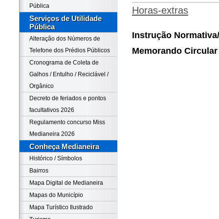
Pública
Horas-extras
Serviços de Utilidade
Pública
Instrução Normativa
Alteração dos Números de
Memorando Circular 
Telefone dos Prédios Públicos
Cronograma de Coleta de
Galhos / Entulho / Reciclável /
Orgânico
Decreto de feriados e pontos
facultativos 2026
Regulamento concurso Miss
Medianeira 2026
Conheça Medianeira
Histórico / Símbolos
Bairros
Mapa Digital de Medianeira
Mapas do Município
Mapa Turístico Ilustrado