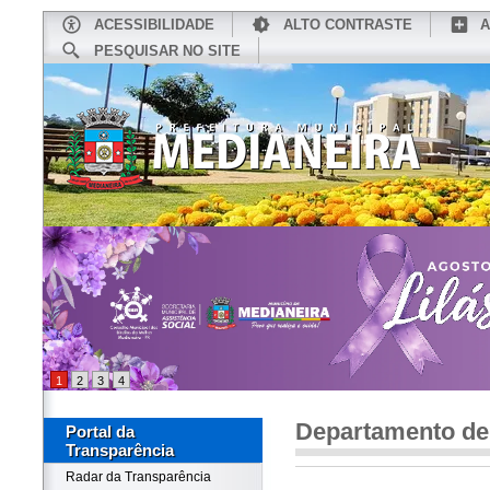
ACESSIBILIDADE
ALTO CONTRASTE
A
PESQUISAR NO SITE
INÍCIO
CONHEÇA MEDIANEIRA
TU
1
2
3
4
Departamento d
Portal da
Transparência
Radar da Transparência