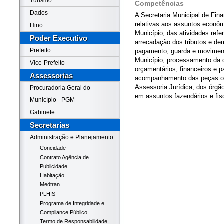
Turismo
Competências
Dados
A Secretaria Municipal de Fin
relativas aos assuntos econômi
Hino
Município, das atividades refe
Poder Executivo
arrecadação dos tributos e de
Prefeito
pagamento, guarda e moviment
Município, processamento da d
Vice-Prefeito
orçamentários, financeiros e p
Assessorias
acompanhamento das peças or
Assessoria Jurídica, dos órgã
Procuradoria Geral do
em assuntos fazendários e fis
Município - PGM
Gabinete
Secretarias
Administração e Planejamento
Concidade
Contrato Agência de
Publicidade
Habitação
Medtran
PLHIS
Programa de Integridade e
Compliance Público
Termo de Responsabilidade