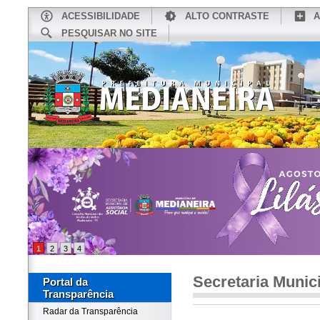
ACESSIBILIDADE
ALTO CONTRASTE
A
PESQUISAR NO SITE
INÍCIO
CONHEÇA MEDIANEIRA
TU
1
2
3
4
Secretaria Munic
Portal da
Transparência
Radar da Transparência