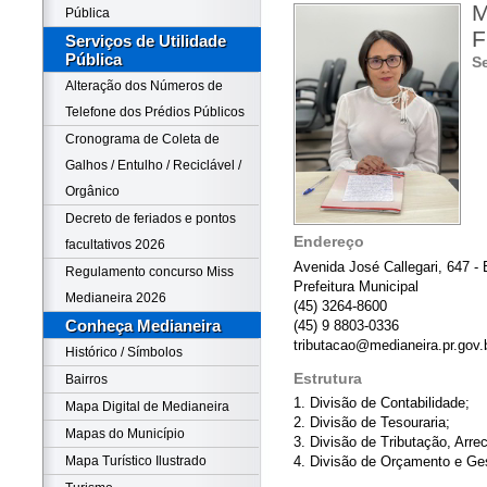
M
Pública
Serviços de Utilidade
Pública
Se
Alteração dos Números de
Telefone dos Prédios Públicos
Cronograma de Coleta de
Galhos / Entulho / Reciclável /
Orgânico
Decreto de feriados e pontos
Endereço
facultativos 2026
Avenida José Callegari, 647 - 
Regulamento concurso Miss
Prefeitura Municipal
Medianeira 2026
(45) 3264-8600
Conheça Medianeira
(45) 9 8803-0336
tributacao@medianeira.pr.gov.
Histórico / Símbolos
Estrutura
Bairros
1. Divisão de Contabilidade;
Mapa Digital de Medianeira
2. Divisão de Tesouraria;
Mapas do Município
3. Divisão de Tributação, Arre
Mapa Turístico Ilustrado
4. Divisão de Orçamento e Ge