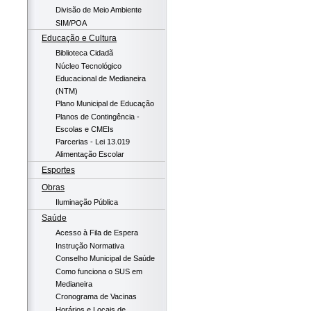
Divisão de Meio Ambiente
SIM/POA
Educação e Cultura
Biblioteca Cidadã
Núcleo Tecnológico
Educacional de Medianeira
(NTM)
Plano Municipal de Educação
Planos de Contingência -
Escolas e CMEIs
Parcerias - Lei 13.019
Alimentação Escolar
Esportes
Obras
Iluminação Pública
Saúde
Acesso à Fila de Espera
Instrução Normativa
Conselho Municipal de Saúde
Como funciona o SUS em
Medianeira
Cronograma de Vacinas
Horários e Locais de