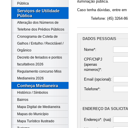
iluminação pública.
Pública
Caso tenha dúvidas, entre em 
Serviços de Utilidade
Pública
Telefone: (45) 3264-8
Alteração dos Números de
Telefone dos Prédios Públicos
Cronograma de Coleta de
DADOS PESSOAIS
Galhos / Entulho / Reciclável /
Nome*:
Orgânico
Decreto de feriados e pontos
CPF/CNPJ
(apenas
facultativos 2026
números)*:
Regulamento concurso Miss
Medianeira 2026
Email (opcional):
Conheça Medianeira
Telefone*:
Histórico / Símbolos
Bairros
Mapa Digital de Medianeira
ENDEREÇO DA SOLICIT
Mapas do Município
Endereço*: (rua)
Mapa Turístico Ilustrado