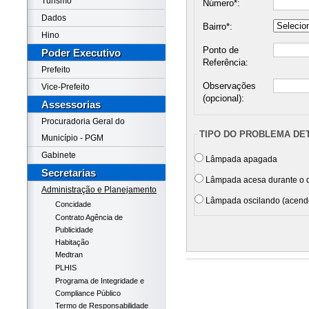
Turismo
Número*:
Dados
Bairro*:
Hino
Ponto de
Poder Executivo
Referência:
Prefeito
Observações
Vice-Prefeito
(opcional):
Assessorias
Procuradoria Geral do
TIPO DO PROBLEMA DE
Município - PGM
Gabinete
Lâmpada apagada
Secretarias
Lâmpada acesa durante o 
Administração e Planejamento
Lâmpada oscilando (acend
Concidade
Contrato Agência de
Publicidade
Habitação
Medtran
PLHIS
Programa de Integridade e
Compliance Público
Termo de Responsabilidade