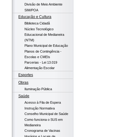
Divisão de Meio Ambiente
SIM/POA
Educação e Cultura
Biblioteca Cidadã
Núcleo Tecnológico
Educacional de Medianeira
(NTM)
Plano Municipal de Educação
Planos de Contingência -
Escolas e CMEIs
Parcerias - Lei 13.019
Alimentação Escolar
Esportes
Obras
Iluminação Pública
Saúde
Acesso à Fila de Espera
Instrução Normativa
Conselho Municipal de Saúde
Como funciona o SUS em
Medianeira
Cronograma de Vacinas
Horários e Locais de