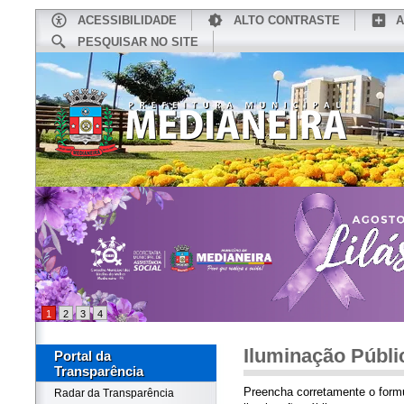
ACESSIBILIDADE
ALTO CONTRASTE
A
PESQUISAR NO SITE
INÍCIO
CONHEÇA MEDIANEIRA
TU
1
2
3
4
Iluminação Públi
Portal da
Transparência
Preencha corretamente o formul
Radar da Transparência