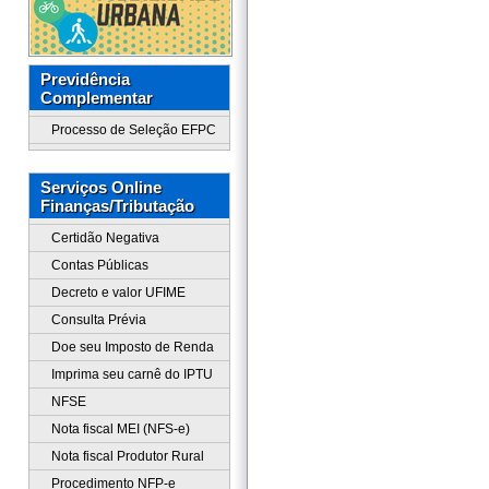
Previdência
Complementar
Processo de Seleção EFPC
Serviços Online
Finanças/Tributação
Certidão Negativa
Contas Públicas
Decreto e valor UFIME
Consulta Prévia
Doe seu Imposto de Renda
Imprima seu carnê do IPTU
NFSE
Nota fiscal MEI (NFS-e)
Nota fiscal Produtor Rural
Procedimento NFP-e