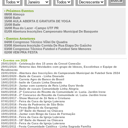
• Próximos Eventos
08/08 Almoço
08/08 Baile
15/08 AULA ABERTA E GRATUITA DE YOGA
15/08 Baile
16/08 Rua do Lazer –Campo UTF PR
01/09 Abertura Inscrições Campeonato Municipal De Basquete
• Eventos Anteriores
04/08 Congresso Técnico Vôlei De Quadra
03/08 Abertura Inscrição Corrida De Rua Etapa Do Gaúcho
03/08 Congresso Técnico Futebol e Futebol Sete Menores
02/08 VEM PRA FESTA
• Eventos em 2026
25/01/2025 - Celebração dos 15 anos da Cresol Conexão
29/01/2024 - Retorno das Atividades com grupo de Idosos, Escolinhas e Equipe de
Rendimento
22/01/2024 - Abertura das Inscrições do Campeonato Municipal de Futebol Sete 2024
18/01/2020 - Baile de Casais - Linha Dourado
14/01/2020 - Carreta Agro do Banco do Brasil
19/01/2019 - baile de Casais Linha Dourado
05/01/2019 - Jantar com cantoria de Reis Linha Ouro Verde
27/01/2018 - Baile de casais Comunidade Linha Alegria
04/01/2018 - 2º Concurso do Risotto da Comunidade st. Luzia- Jardim Irene
03/01/2018 - 2º Concurso do Rosotto da Comunidade st. Luzia- Jardim Irene
20/01/2017 - Show Musical de Zé Neto e Cristiano
07/01/2017 - Feira da Cuca da Igreja Luterana
31/01/2016 - Festa da Padroeira de São Brás
31/01/2016 - Festa (Benção da Garganta)
23/01/2016 - 19° Baile do Hawaii na Chácara
10/01/2016 - Jantar com Bingo da Casa de Formação
09/01/2016 - Feira da Cuca da Igreja Luterana
24/01/2015 - 18º Baile do Hawaii na Chácara
03/01/2015 - Feira da Cuca da Igreja Luterana
30/01/2011 - Festa Comunidade Católica - Linha Sagrada Família