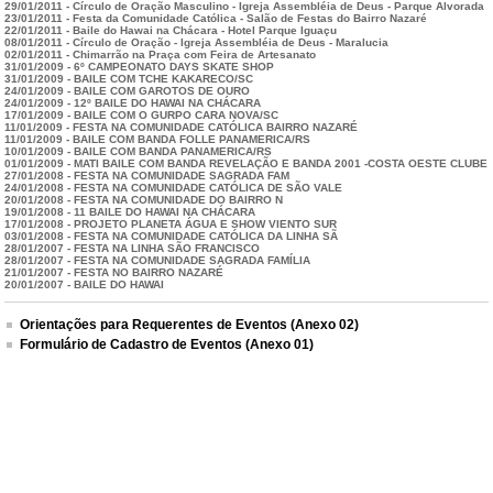
29/01/2011 - Círculo de Oração Masculino - Igreja Assembléia de Deus - Parque Alvorada
23/01/2011 - Festa da Comunidade Católica - Salão de Festas do Bairro Nazaré
22/01/2011 - Baile do Hawai na Chácara - Hotel Parque Iguaçu
08/01/2011 - Círculo de Oração - Igreja Assembléia de Deus - Maralucia
02/01/2011 - Chimarrão na Praça com Feira de Artesanato
31/01/2009 - 6º CAMPEONATO DAYS SKATE SHOP
31/01/2009 - BAILE COM TCHE KAKARECO/SC
24/01/2009 - BAILE COM GAROTOS DE OURO
24/01/2009 - 12º BAILE DO HAWAI NA CHÁCARA
17/01/2009 - BAILE COM O GURPO CARA NOVA/SC
11/01/2009 - FESTA NA COMUNIDADE CATÓLICA BAIRRO NAZARÉ
11/01/2009 - BAILE COM BANDA FOLLE PANAMERICA/RS
10/01/2009 - BAILE COM BANDA PANAMERICA/RS
01/01/2009 - MATI BAILE COM BANDA REVELAÇÃO E BANDA 2001 -COSTA OESTE CLUBE
27/01/2008 - FESTA NA COMUNIDADE SAGRADA FAM
24/01/2008 - FESTA NA COMUNIDADE CATÓLICA DE SÃO VALE
20/01/2008 - FESTA NA COMUNIDADE DO BAIRRO N
19/01/2008 - 11 BAILE DO HAWAI NA CHÁCARA
17/01/2008 - PROJETO PLANETA ÁGUA E SHOW VIENTO SUR
03/01/2008 - FESTA NA COMUNIDADE CATÓLICA DA LINHA SÃ
28/01/2007 - FESTA NA LINHA SÃO FRANCISCO
28/01/2007 - FESTA NA COMUNIDADE SAGRADA FAMÍLIA
21/01/2007 - FESTA NO BAIRRO NAZARÉ
20/01/2007 - BAILE DO HAWAI
Orientações para Requerentes de Eventos (Anexo 02)
Formulário de Cadastro de Eventos (Anexo 01)