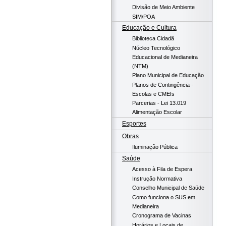
Divisão de Meio Ambiente
SIM/POA
Educação e Cultura
Biblioteca Cidadã
Núcleo Tecnológico
Educacional de Medianeira
(NTM)
Plano Municipal de Educação
Planos de Contingência -
Escolas e CMEIs
Parcerias - Lei 13.019
Alimentação Escolar
Esportes
Obras
Iluminação Pública
Saúde
Acesso à Fila de Espera
Instrução Normativa
Conselho Municipal de Saúde
Como funciona o SUS em
Medianeira
Cronograma de Vacinas
Horários e Locais de