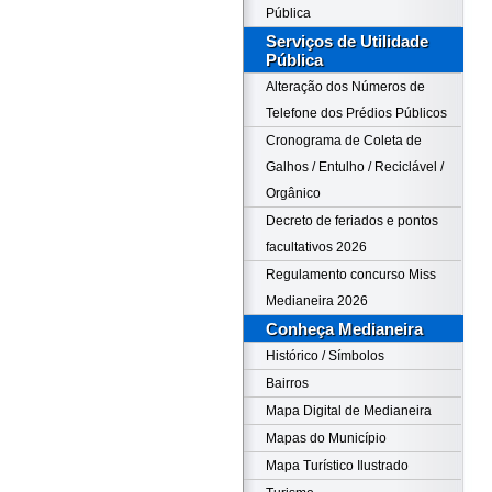
Pública
Serviços de Utilidade
Pública
Alteração dos Números de
Telefone dos Prédios Públicos
Cronograma de Coleta de
Galhos / Entulho / Reciclável /
Orgânico
Decreto de feriados e pontos
facultativos 2026
Regulamento concurso Miss
Medianeira 2026
Conheça Medianeira
Histórico / Símbolos
Bairros
Mapa Digital de Medianeira
Mapas do Município
Mapa Turístico Ilustrado