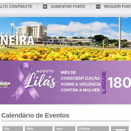
ALTO CONTRASTE
AUMENTAR FONTE
REDUZIR FON
CONHEÇA MEDIANEIRA
TURISMO
SERVIÇOS ONLINE
PORTAL DO SER
Calendário de Eventos
Dia
Mês
Ano
Ordem