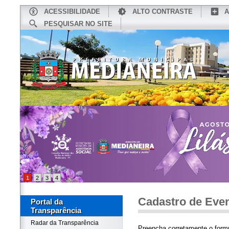
ACESSIBILIDADE
ALTO CONTRASTE
A
PESQUISAR NO SITE
INÍCIO
CONHEÇA MEDIANEIRA
TU
1
2
3
4
Cadastro de Eve
Portal da
Transparência
Radar da Transparência
Preencha corretamente o formu