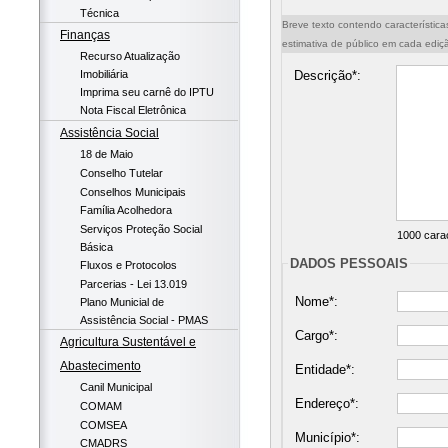
Técnica
Breve texto contendo características
Finanças
estimativa de público em cada ediçã
Recurso Atualização
Imobiliária
Descrição*:
Imprima seu carnê do IPTU
Nota Fiscal Eletrônica
Assistência Social
18 de Maio
Conselho Tutelar
Conselhos Municipais
Família Acolhedora
Serviços Proteção Social
1000
carac
Básica
DADOS PESSOAIS
Fluxos e Protocolos
Parcerias - Lei 13.019
Nome*:
Plano Municial de
Assistência Social - PMAS
Cargo*:
Agricultura Sustentável e
Abastecimento
Entidade*:
Canil Municipal
Endereço*:
COMAM
COMSEA
Município*:
CMADRS