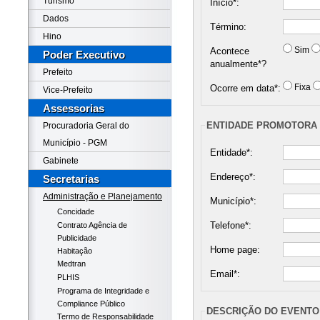
Turismo
Início*:
Dados
Término:
Hino
Sim
Acontece
Poder Executivo
anualmente*?
Prefeito
Fixa
Ocorre em data*:
Vice-Prefeito
Assessorias
ENTIDADE PROMOTORA
Procuradoria Geral do
Município - PGM
Entidade*:
Gabinete
Endereço*:
Secretarias
Administração e Planejamento
Município*:
Concidade
Telefone*:
Contrato Agência de
Publicidade
Home page:
Habitação
Medtran
Email*:
PLHIS
Programa de Integridade e
Compliance Público
DESCRIÇÃO DO EVENTO
Termo de Responsabilidade