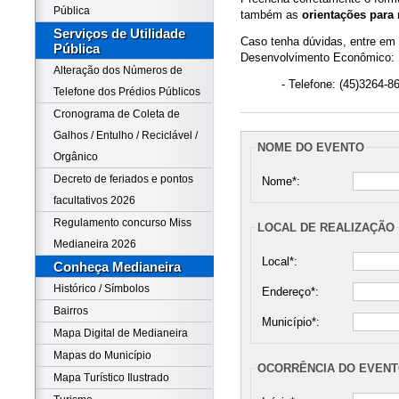
Pública
também as
orientações para
Serviços de Utilidade
Caso tenha dúvidas, entre em 
Pública
Desenvolvimento Econômico:
Alteração dos Números de
- Telefone: (45)3264-8
Telefone dos Prédios Públicos
Cronograma de Coleta de
Galhos / Entulho / Reciclável /
NOME DO EVENTO
Orgânico
Decreto de feriados e pontos
Nome*:
facultativos 2026
Regulamento concurso Miss
LOCAL DE REALIZAÇÃO
Medianeira 2026
Local*:
Conheça Medianeira
Histórico / Símbolos
Endereço*:
Bairros
Município*:
Mapa Digital de Medianeira
Mapas do Município
OCORRÊNCIA DO EVEN
Mapa Turístico Ilustrado