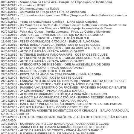
09/04/2011 - Arrancadão na Lama 4x4 - Parque de Exposição de Medianeira
08/04/2011 - Formatura UTFPR
07/04/2011 - Dia Internacional da Saúde
03/04/2011 - Chimarrão na Praça com Feira de Artesanato
03/04/2011 - 9º Encontrão Paroquial das CBEs (Grupo de Familia) - Salão Paroquial da
Igreja Matriz
03/04/2011 - Festa da Comunidade Católica - Linha Santa Catarina
02/04/2011 - Os Monarcas e Sorteio da 3ª chave de um Celta 0km - Costa Oeste Clube
02/04/2011 - 7º Congresso de Missões - DEMIM - Igreja Assembléia de Deus
02/04/2011 - Feira das Cucas - Igreja Luterana - Prox. ao Colégio Mondrone
17/04/2010 - JANTAR ECC - PAVILHAO DE FESTAS DA IGREJA MATRIZ
11/04/2010 - FESTA DO SORVETE - ESCOLA JOÃO PAULO II
11/04/2010 - FESTA COMUNIDADE CATOLICA - PARQUE ALVORADA
10/04/2010 - BAILE BANDA ALMA LATINA/SC -COSTA OESTE CLUBE
04/04/2010 - 6º ENCONTRO DE MISSÕES - IGREJA ASSEMBLEIA DE DEUS
04/04/2010 - AUTO DA PAIXÃO - PRAÇA ANGELO DAROT
04/04/2010 - MATIBAILE BANDAS PANORAMA/RS - COSTA OESTE CLUBE
03/04/2010 - 6º ENCONTRO DE MISSÕES - IGREJA ASSEMBLEIA DE DEUS
03/04/2010 - AUTO DA PAIXÃO - PRAÇA ANGELO DAROT
02/04/2010 - 6º ENCONTRO DE MISSÕES - IGREJA ASSEMBLEIA DE DEUS
02/04/2010 - AUTO DA PAIXÃO - PRAÇA ANGELO DAROT
30/04/2009 - SURPRESA - COSTA OESTE CLUBE
26/04/2009 - FESTA DE 54 ANOS DA COMUNIDADE - LINHA ALEGRIA
26/04/2009 - BANDA SANTIAGO - COSTA OESTE CLUBE
25/04/2009 - LANÇAMENTO DO NOVO CD BANDA MILENNIUM - COSTA OESTE CLUBE
21/04/2009 - PASSEIO CICLISTICO - SAÍDA PRAÇA ÂNGELO DAROLT
21/04/2009 - PASSEIO UNIVERSITARIO DA FACEMED - FACEMED/ MORRO DA SALETE
21/04/2009 - 2ª CÃOMINHADA - PRAÇA ÂNGELO DAROLT
19/04/2009 - ALMOÇO COMUNIDADE CATÓLICA -LINHA SÃO FRANCISCO
19/04/2009 - ALMOÇO NA COMUNIDADE CATÓLICA - BAIRRO RECREIO PARAISO
19/04/2009 - PVT ELECTRIC UNIVERSE - CHACARA MOURA
18/04/2009 - BAILE DA 1º PRENDA E PEÃO BIRIVA - CTG SENTINELA DOS PAMPAS
18/04/2009 - GRUPO MANDALLA/RS - COSTA OESTE CLUBE
15/04/2009 - PALESTRA ACIDENTE DOMÉSTICOS COM CRIANÇAS - SALÃO PAROQUIAL
DA IGREJA MATRIZ
12/04/2009 - FESTA DA COMUNIDADE CATÓLICA - SALÃO DE FESTAS DE SÃO MIGUEL
ARCANJO
12/04/2009 - DOMINGO DE PASCOA BANDA FOLE - COSTA OESTE CLUBE
11/04/2009 - BANDA FOLE DE CAMPO MOURÃO - COSTA OESTE CLUBE
10/04/2009 - AUTO DA PAIXÃO DE CRISTO - PRAÇA ÂNGELO DAROLT
07/04/2009 - II FÓRUM EMPRESARIAL DE VENDAS DA FACEMED