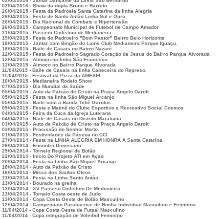
02/04/2016 - Jantar Dançante da Linha São Bernardo
02/04/2016 - Show da dupla Bruno e Barreto
26/04/2015 - Festa da Padroeia Santa Catarina da linha Alegria
26/04/2015 - Festa de Santo Antão Linha Sol e Ouro
26/04/2015 - Dia Nacional de Combate e Hipertensão
26/04/2015 - Campeonato Municipal de Futebol de Campo Amador
21/04/2015 - Passeio Ciclístico de Medianeira
19/04/2015 - Festa do Padroeiro "Bom Pastor" Bairro Belo Horizonte
18/04/2015 - Jantar com Bingão do Lions Club Medianeira Parque Iguaçu.
18/04/2015 - Baile de Casais no Bairro Nazaré
12/04/2015 - Festa do Padroeiro Sagrado Coração de Jesus do Bairro Parque Alvorada
12/04/2015 - Almoço na linha São Francisco
12/04/2015 - Almoço no Bairro Parque Alvorada
11/04/2015 - Baile de Casais na linha Cabeceira do Represo.
11/04/2015 - Festival da Pizza da AMESFI
10/04/2015 - Medianeira Rodeio Show
07/04/2015 - Dia Mundial da Saúde
05/04/2015 - Auto da Paixão de Cristo na Praça Angelo Darolt
05/04/2015 - Festa na linha São Miguel Arcanjo
05/04/2015 - Baile com a Banda Tchê Garotos
05/04/2015 - Festa e Matinê do Clube Esportivo e Recreativo Social Cosmos
04/04/2015 - Feira da Cuca da Igreja Luterana
04/04/2015 - Baile de Casais no Distrito Maralucia
03/04/2015 - Auto da Paixão de Cristo na Praça Angelo Darolt
03/04/2015 - Procissão do Senhor Morto.
01/04/2015 - Festividades da Páscoa no CCI
27/04/2014 - Festa na LINHA ALEGRIA EM HONRA A Santa Catarina
26/04/2014 - Encontro Diocesano
25/04/2014 - Torneio Regional de Bolão
22/04/2014 - Inicio Do Projeto ATI em Açao
20/04/2014 - Festa na Linha São Miguel Arcanjo
18/04/2014 - Auto da Paixão de Cristo
16/04/2014 - Missa dos Santos Oleos
13/04/2014 - Festa na Linha Santo Antão
13/04/2014 - Dourado na grelha
13/04/2014 - XV Passeio Ciclistico De Medianeira
13/04/2014 - Torneio Costa oeste de Judo
13/04/2014 - Copa Costa Oeste de Bolão Masculino
12/04/2014 - Campeonato Paranaense de Bocha Individual Masculino e Feminino
11/04/2014 - Copa Costa Oeste de Futsal Masculino
11/04/2014 - Copa integração de Voleibol Feminino