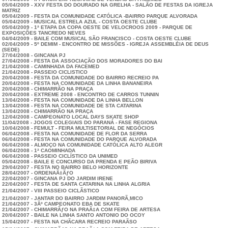
05/04/2009 - XXV FESTA DO DOURADO NA GRELHA - SALÃO DE FESTAS DA IGREJA
MATRIZ
05/04/2009 - FESTA DA COMUNIDADE CATÓLICA -BAIRRO PARQUE ALVORADA
05/04/2009 - MUSICAL ESTRELA AZUL - COSTA OESTE CLUBE
05/04/2009 - 1ª ETAPA DA COPA OESTE DE VELOCROOS 2009 - PARQUE DE
EXPOSIÇÕES TANCREDO NEVES
04/04/2009 - BAILE COM MUSICAL SÃO FRANCISCO - COSTA OESTE CLUBE
02/04/2009 - 5º DEMIM - ENCONTRO DE MISSÕES - IGREJA ASSEMBLÉIA DE DEUS
(SEDE)
27/04/2008 - GINCANA PJ
27/04/2008 - FESTA DA ASSOCIAÇÃO DOS MORADORES DO BAI
21/04/2008 - CAMINHADA DA FACEMED
21/04/2008 - PASSEIO CICLISTICO
20/04/2008 - FESTA DA COMUNIDADE DO BAIRRO RECREIO PA
20/04/2008 - FESTA NA COMUNIDADE DA LINHA BANANEIRA
20/04/2008 - CHIMARRÃO NA PRAÇA
20/04/2008 - EXTREME 2008 - ENCONTRO DE CARROS TUNNIN
13/04/2008 - FESTA NA COMUNIDADE DA LINHA BELLON
13/04/2008 - FESTA NA COMUNIDADE DE STA CATARINA
13/04/2008 - CHIMARRÃO NA PRAÇA
12/04/2008 - CAMPEONATO LOCAL DAYS SKATE SHOP
11/04/2008 - JOGOS COLEGIAIS DO PARANÁ - FASE REGIONA
10/04/2008 - FEMULT - FEIRA MULTISETORIAL DE NEGÓCIOS
06/04/2008 - FESTA NA COMUNIDADE DE FLOR DA SERRA
06/04/2008 - FESTA NA COMUNIDADE DO PARQUE ALVORADA
06/04/2008 - ALMOÇO NA COMUNIDADE CATÓLICA ALTO ALEGR
06/04/2008 - 1ª CAOMINHADA
06/04/2008 - PASSEIO CICLÍSTICO DA UNIMED
05/04/2008 - BAILE E CONCURSO DA PRENDA E PEÃO BIRIVA
29/04/2007 - FESTA NO BAIRRO BELO HORIZONTE
28/04/2007 - ORDENAÃ‡ÃƒO
22/04/2007 - GINCANA PJ DO JARDIM IRENE
22/04/2007 - FESTA DE SANTA CATARINA NA LINHA ALGRIA
21/04/2007 - VIII PASSEIO CICLÃSTICO
21/04/2007 - JANTAR DO BAIRRO JARDIM PANORÃ‚MICO
21/04/2007 - 3Âº CAMPEONATO EBA DE SKATE
21/04/2007 - CHIMARRÃƒO NA PRAÃ‡A COM FEIRA DE ARTESA
20/04/2007 - BAILE NA LINHA SANTO ANTONIO DO OCOY
15/04/2007 - FESTA NA CHÃCARA RECREIO PARAÃSO