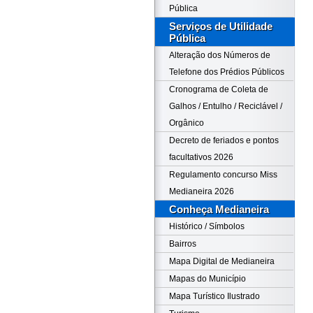
Pública
Serviços de Utilidade
Pública
Alteração dos Números de
Telefone dos Prédios Públicos
Cronograma de Coleta de
Galhos / Entulho / Reciclável /
Orgânico
Decreto de feriados e pontos
facultativos 2026
Regulamento concurso Miss
Medianeira 2026
Conheça Medianeira
Histórico / Símbolos
Bairros
Mapa Digital de Medianeira
Mapas do Município
Mapa Turístico Ilustrado