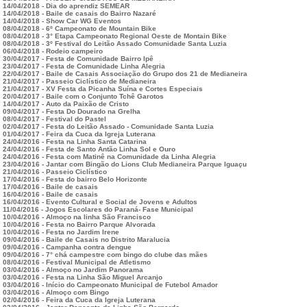
14/04/2018 - Dia do aprendiz SEMEAR
14/04/2018 - Baile de casais do Bairro Nazaré
14/04/2018 - Show Car WG Eventos
08/04/2018 - 6º Campeonato de Mountain Bike
08/04/2018 - 3° Etapa Campeonato Regional Oeste de Montain Bike
08/04/2018 - 3º Festival do Leitão Assado Comunidade Santa Luzia
06/04/2018 - Rodeio campeiro
30/04/2017 - Festa de Comunidade Bairro Ipê
23/04/2017 - Festa de Comunidade Linha Alegria
22/04/2017 - Baile de Casais Associação do Grupo dos 21 de Medianeira
21/04/2017 - Passeio Ciclístico de Medianeira
21/04/2017 - XV Festa da Picanha Suína e Cortes Especiais
20/04/2017 - Baile com o Conjunto Tchê Garotos
14/04/2017 - Auto da Paixão de Cristo
09/04/2017 - Festa Do Dourado na Grelha
08/04/2017 - Festival do Pastel
02/04/2017 - Festa do Leitão Assado - Comunidade Santa Luzia
01/04/2017 - Feira da Cuca da Igreja Luterana
24/04/2016 - Festa na Linha Santa Catarina
24/04/2016 - Festa de Santo Antão Linha Sol e Ouro
24/04/2016 - Festa com Matinê na Comunidade da Linha Alegria
23/04/2016 - Jantar com Bingão do Lions Club Medianeira Parque Iguaçu
21/04/2016 - Passeio Ciclístico
17/04/2016 - Festa do bairro Belo Horizonte
17/04/2016 - Baile de casais
16/04/2016 - Baile de casais
16/04/2016 - Evento Cultural e Social de Jovens e Adultos
11/04/2016 - Jogos Escolares do Paraná- Fase Municipal
10/04/2016 - Almoço na linha São Francisco
10/04/2016 - Festa no Bairro Parque Alvorada
10/04/2016 - Festa no Jardim Irene
09/04/2016 - Baile de Casais no Distrito Maralucia
09/04/2016 - Campanha contra dengue
09/04/2016 - 7° chá campestre com bingo do clube das mães
08/04/2016 - Festival Municipal de Atletismo
03/04/2016 - Almoço no Jardim Panorama
03/04/2016 - Festa na Linha São Miguel Arcanjo
03/04/2016 - Início do Campeonato Municipal de Futebol Amador
03/04/2016 - Almoço com Bingo
02/04/2016 - Feira da Cuca da Igreja Luterana