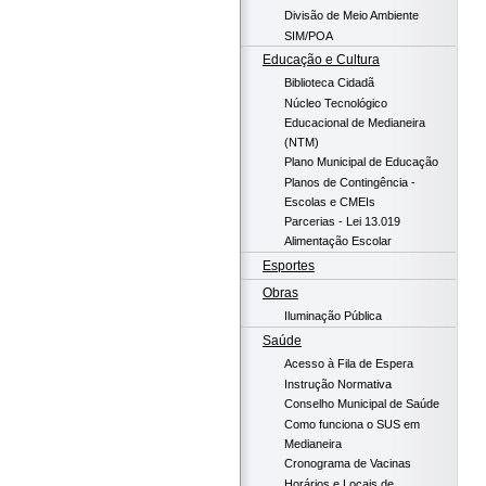
Divisão de Meio Ambiente
SIM/POA
Educação e Cultura
Biblioteca Cidadã
Núcleo Tecnológico
Educacional de Medianeira
(NTM)
Plano Municipal de Educação
Planos de Contingência -
Escolas e CMEIs
Parcerias - Lei 13.019
Alimentação Escolar
Esportes
Obras
Iluminação Pública
Saúde
Acesso à Fila de Espera
Instrução Normativa
Conselho Municipal de Saúde
Como funciona o SUS em
Medianeira
Cronograma de Vacinas
Horários e Locais de