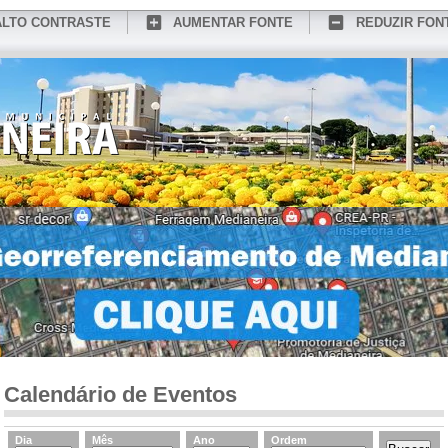
ALTO CONTRASTE
AUMENTAR FONTE
REDUZIR FON
CONHEÇA MEDIANEIRA
TURISMO
SERVIÇOS ONLINE
PORTAL DO SER
Calendário de Eventos
Dia
Mês
Ano
Ordem