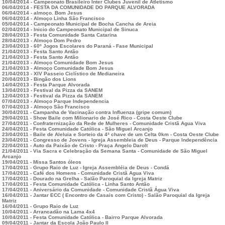
10/04/2014 - Campeonato Brasileiro Inter Clubes Juvenil de Atletismo
06/04/2014 - FESTA DA COMUNIDADE DO PARQUE ALVORADA
06/04/2014 - almoço. Bom Jesus
06/04/2014 - Almoço Linha São Francisco
05/04/2014 - Campeonato Municipal de Bocha Cancha de Areia
02/04/2014 - Inicio do Campeonato Municipal de Sinuca
28/04/2013 - Festa Comunidade Santa Catarina
28/04/2013 - Almoço Dom Pedro
23/04/2013 - 60º Jogos Escolares do Paraná - Fase Municipal
21/04/2013 - Festa Santo Antão
21/04/2013 - Festa Santo Antão
21/04/2013 - Almoço Comunidade Bom Jesus
21/04/2013 - Almoço Comunidade Bom Jesus
21/04/2013 - XIV Passeio Ciclístico de Medianeira
20/04/2013 - Bingão dos Lions
14/04/2013 - Festa Parque Alvorada
13/04/2013 - Festival da Pizza da SANEM
12/04/2013 - Festival da Pizza da SANEM
07/04/2013 - Almoço Parque Independencia
07/04/2013 - Almoço São Francisco
30/04/2011 - Campanha de Vacinação contra Influenza (gripe comum)
29/04/2011 - Show Baile com Milionario de José Rico - Costa Oeste Clube
27/04/2011 - Confraternização da Rede de Mulheres - Comunidade Cristã Agua Viva
24/04/2011 - Festa Comunidade Católica - São Miguel Arcanjo
23/04/2011 - Baile de Aleluia e Sorteio da 4ª chave de um Celta 0km - Costa Oeste Clube
23/04/2011 - Congresso de Jovens - Igreja Assembleia de Deus - Parque Independência
22/04/2011 - Auto da Paixão de Cristo - Praça Angelo Darolt
21/04/2011 - Via Sacra e Celebração da Semana Santa - Comunidade de São Miguel
Arcanjo
19/04/2011 - Missa Santos óleos
17/04/2011 - Grupo Raio de Luz - Igreja Assembléia de Deus - Condá
17/04/2011 - Café dos Homens - Comunidade Cristã Agua Viva
17/04/2011 - Dourado na Grelha - Salão Paroquial da Igreja Matriz
17/04/2011 - Festa Comunidade Católica - Linha Santo Antão
17/04/2011 - Aniversário da Comunidade - Comunidade Cristã Água Viva
16/04/2011 - Jantar ECC ( Encontro de Casais com Cristo) - Salão Paroquial da Igreja
Matriz
16/04/2011 - Grupo Raio de Luz
10/04/2011 - Arrancadão na Lama 4x4
10/04/2011 - Festa Comunidade Católica - Bairro Parque Alvorada
09/04/2011 - Jantar da Escola João Paulo II