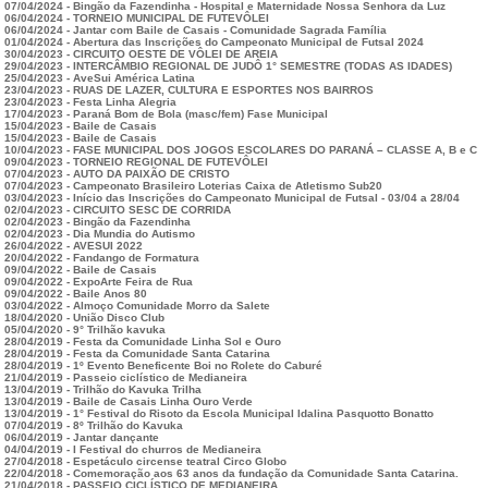
07/04/2024 - Bingão da Fazendinha - Hospital e Maternidade Nossa Senhora da Luz
06/04/2024 - TORNEIO MUNICIPAL DE FUTEVÔLEI
06/04/2024 - Jantar com Baile de Casais - Comunidade Sagrada Família
01/04/2024 - Abertura das Inscrições do Campeonato Municipal de Futsal 2024
30/04/2023 - CIRCUITO OESTE DE VÔLEI DE AREIA
29/04/2023 - INTERCÂMBIO REGIONAL DE JUDÔ 1° SEMESTRE (TODAS AS IDADES)
25/04/2023 - AveSui América Latina
23/04/2023 - RUAS DE LAZER, CULTURA E ESPORTES NOS BAIRROS
23/04/2023 - Festa Linha Alegria
17/04/2023 - Paraná Bom de Bola (masc/fem) Fase Municipal
15/04/2023 - Baile de Casais
15/04/2023 - Baile de Casais
10/04/2023 - FASE MUNICIPAL DOS JOGOS ESCOLARES DO PARANÁ – CLASSE A, B e C
09/04/2023 - TORNEIO REGIONAL DE FUTEVÔLEI
07/04/2023 - AUTO DA PAIXÃO DE CRISTO
07/04/2023 - Campeonato Brasileiro Loterias Caixa de Atletismo Sub20
03/04/2023 - Início das Inscrições do Campeonato Municipal de Futsal - 03/04 a 28/04
02/04/2023 - CIRCUITO SESC DE CORRIDA
02/04/2023 - Bingão da Fazendinha
02/04/2023 - Dia Mundia do Autismo
26/04/2022 - AVESUI 2022
20/04/2022 - Fandango de Formatura
09/04/2022 - Baile de Casais
09/04/2022 - ExpoArte Feira de Rua
09/04/2022 - Baile Anos 80
03/04/2022 - Almoço Comunidade Morro da Salete
18/04/2020 - União Disco Club
05/04/2020 - 9° Trilhão kavuka
28/04/2019 - Festa da Comunidade Linha Sol e Ouro
28/04/2019 - Festa da Comunidade Santa Catarina
28/04/2019 - 1º Evento Beneficente Boi no Rolete do Caburé
21/04/2019 - Passeio ciclístico de Medianeira
13/04/2019 - Trilhão do Kavuka Trilha
13/04/2019 - Baile de Casais Linha Ouro Verde
13/04/2019 - 1° Festival do Risoto da Escola Municipal Idalina Pasquotto Bonatto
07/04/2019 - 8º Trilhão do Kavuka
06/04/2019 - Jantar dançante
04/04/2019 - I Festival do churros de Medianeira
27/04/2018 - Espetáculo circense teatral Circo Globo
22/04/2018 - Comemoração aos 63 anos da fundação da Comunidade Santa Catarina.
21/04/2018 - PASSEIO CICLÍSTICO DE MEDIANEIRA