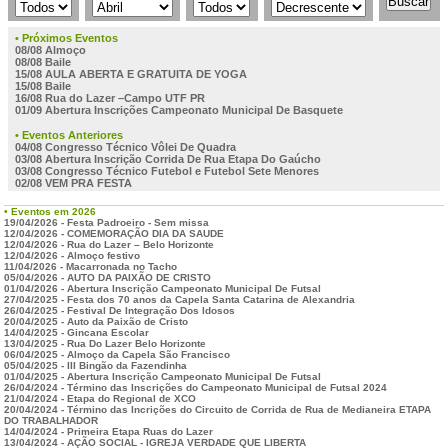
• Próximos Eventos
08/08 Almoço
08/08 Baile
15/08 AULA ABERTA E GRATUITA DE YOGA
15/08 Baile
16/08 Rua do Lazer –Campo UTF PR
01/09 Abertura Inscrições Campeonato Municipal De Basquete
• Eventos Anteriores
04/08 Congresso Técnico Vôlei De Quadra
03/08 Abertura Inscrição Corrida De Rua Etapa Do Gaúcho
03/08 Congresso Técnico Futebol e Futebol Sete Menores
02/08 VEM PRA FESTA
• Eventos em 2026
19/04/2026 - Festa Padroeiro - Sem missa
12/04/2026 - COMEMORAÇÃO DIA DA SAUDE
12/04/2026 - Rua do Lazer – Belo Horizonte
12/04/2026 - Almoço festivo
11/04/2026 - Macarronada no Tacho
05/04/2026 - AUTO DA PAIXÃO DE CRISTO
01/04/2026 - Abertura Inscrição Campeonato Municipal De Futsal
27/04/2025 - Festa dos 70 anos da Capela Santa Catarina de Alexandria
26/04/2025 - Festival De Integração Dos Idosos
20/04/2025 - Auto da Paixão de Cristo
14/04/2025 - Gincana Escolar
13/04/2025 - Rua Do Lazer Belo Horizonte
06/04/2025 - Almoço da Capela São Francisco
05/04/2025 - III Bingão da Fazendinha
01/04/2025 - Abertura Inscrição Campeonato Municipal De Futsal
26/04/2024 - Término das Inscrições do Campeonato Municipal de Futsal 2024
21/04/2024 - Etapa do Regional de XCO
20/04/2024 - Término das Incrições do Circuito de Corrida de Rua de Medianeira ETAPA
DO TRABALHADOR
14/04/2024 - Primeira Etapa Ruas do Lazer
13/04/2024 - AÇÃO SOCIAL - IGREJA VERDADE QUE LIBERTA