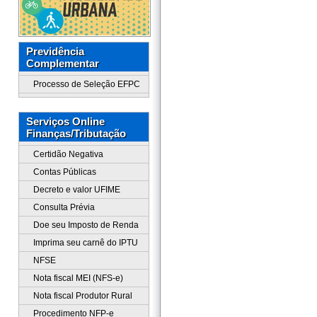
Previdência
Complementar
Processo de Seleção EFPC
Serviços Online
Finanças/Tributação
Certidão Negativa
Contas Públicas
Decreto e valor UFIME
Consulta Prévia
Doe seu Imposto de Renda
Imprima seu carnê do IPTU
NFSE
Nota fiscal MEI (NFS-e)
Nota fiscal Produtor Rural
Procedimento NFP-e