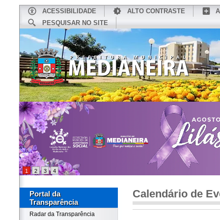
ACESSIBILIDADE
ALTO CONTRASTE
A
PESQUISAR NO SITE
INÍCIO
CONHEÇA MEDIANEIRA
TU
1
2
3
4
Calendário de Ev
Portal da
Transparência
Radar da Transparência