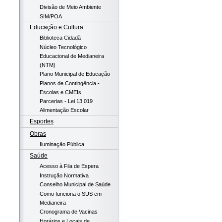
Divisão de Meio Ambiente
SIM/POA
Educação e Cultura
Biblioteca Cidadã
Núcleo Tecnológico
Educacional de Medianeira
(NTM)
Plano Municipal de Educação
Planos de Contingência -
Escolas e CMEIs
Parcerias - Lei 13.019
Alimentação Escolar
Esportes
Obras
Iluminação Pública
Saúde
Acesso à Fila de Espera
Instrução Normativa
Conselho Municipal de Saúde
Como funciona o SUS em
Medianeira
Cronograma de Vacinas
Horários e Locais de