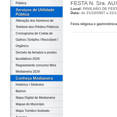
FESTA N. Sra. AU
Pública
Local:
PAVILHÃO DE FES
Serviços de Utilidade
Data:
de 21/10/2007 a 21/
Pública
Alteração dos Números de
Festa religiosa e gastronômica
Telefone dos Prédios Públicos
Cronograma de Coleta de
Galhos / Entulho / Reciclável /
Orgânico
Decreto de feriados e pontos
facultativos 2026
Regulamento concurso Miss
Medianeira 2026
Conheça Medianeira
Histórico / Símbolos
Bairros
Mapa Digital de Medianeira
Mapas do Município
Mapa Turístico Ilustrado