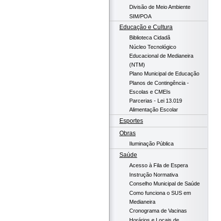
Divisão de Meio Ambiente
SIM/POA
Educação e Cultura
Biblioteca Cidadã
Núcleo Tecnológico
Educacional de Medianeira
(NTM)
Plano Municipal de Educação
Planos de Contingência -
Escolas e CMEIs
Parcerias - Lei 13.019
Alimentação Escolar
Esportes
Obras
Iluminação Pública
Saúde
Acesso à Fila de Espera
Instrução Normativa
Conselho Municipal de Saúde
Como funciona o SUS em
Medianeira
Cronograma de Vacinas
Horários e Locais de