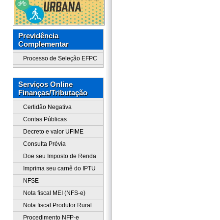
Previdência
Complementar
Processo de Seleção EFPC
Serviços Online
Finanças/Tributação
Certidão Negativa
Contas Públicas
Decreto e valor UFIME
Consulta Prévia
Doe seu Imposto de Renda
Imprima seu carnê do IPTU
NFSE
Nota fiscal MEI (NFS-e)
Nota fiscal Produtor Rural
Procedimento NFP-e