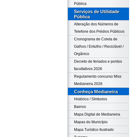
Pública
Serviços de Utilidade
Pública
Alteração dos Números de
Telefone dos Prédios Públicos
Cronograma de Coleta de
Galhos / Entulho / Reciclável /
Orgânico
Decreto de feriados e pontos
facultativos 2026
Regulamento concurso Miss
Medianeira 2026
Conheça Medianeira
Histórico / Símbolos
Bairros
Mapa Digital de Medianeira
Mapas do Município
Mapa Turístico Ilustrado