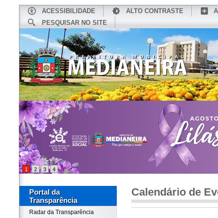
ACESSIBILIDADE
ALTO CONTRASTE
A
PESQUISAR NO SITE
INÍCIO
CONHEÇA MEDIANEIRA
TU
1
2
3
4
Calendário de Ev
Portal da
Transparência
Radar da Transparência