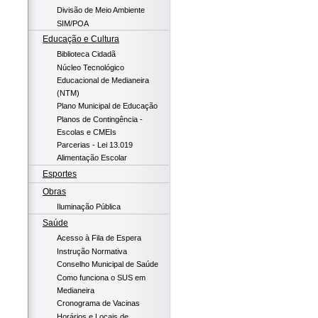
Divisão de Meio Ambiente
SIM/POA
Educação e Cultura
Biblioteca Cidadã
Núcleo Tecnológico
Educacional de Medianeira
(NTM)
Plano Municipal de Educação
Planos de Contingência -
Escolas e CMEIs
Parcerias - Lei 13.019
Alimentação Escolar
Esportes
Obras
Iluminação Pública
Saúde
Acesso à Fila de Espera
Instrução Normativa
Conselho Municipal de Saúde
Como funciona o SUS em
Medianeira
Cronograma de Vacinas
Horários e Locais de