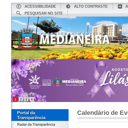
ACESSIBILIDADE
ALTO CONTRASTE
A
PESQUISAR NO SITE
INÍCIO
CONHEÇA MEDIANEIRA
TU
1
2
3
4
Calendário de Ev
Portal da
Transparência
Radar da Transparência