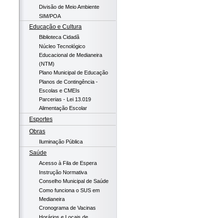
Divisão de Meio Ambiente
SIM/POA
Educação e Cultura
Biblioteca Cidadã
Núcleo Tecnológico
Educacional de Medianeira
(NTM)
Plano Municipal de Educação
Planos de Contingência -
Escolas e CMEIs
Parcerias - Lei 13.019
Alimentação Escolar
Esportes
Obras
Iluminação Pública
Saúde
Acesso à Fila de Espera
Instrução Normativa
Conselho Municipal de Saúde
Como funciona o SUS em
Medianeira
Cronograma de Vacinas
Horários e Locais de