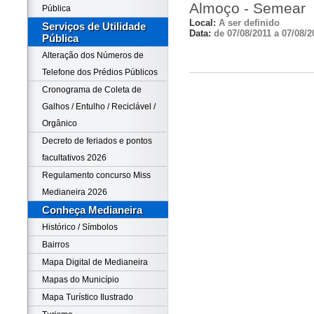
Almoço - Semear
Pública
Local:
A ser definido
Serviços de Utilidade
Data:
de 07/08/2011 a 07/08/2
Pública
Alteração dos Números de
Telefone dos Prédios Públicos
Cronograma de Coleta de
Galhos / Entulho / Reciclável /
Orgânico
Decreto de feriados e pontos
facultativos 2026
Regulamento concurso Miss
Medianeira 2026
Conheça Medianeira
Histórico / Símbolos
Bairros
Mapa Digital de Medianeira
Mapas do Município
Mapa Turístico Ilustrado