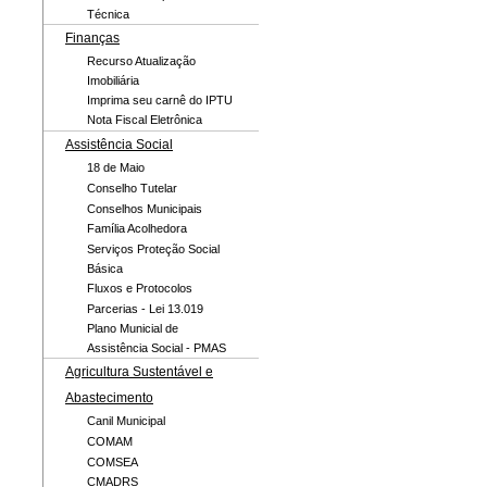
Técnica
Finanças
Recurso Atualização
Imobiliária
Imprima seu carnê do IPTU
Nota Fiscal Eletrônica
Assistência Social
18 de Maio
Conselho Tutelar
Conselhos Municipais
Família Acolhedora
Serviços Proteção Social
Básica
Fluxos e Protocolos
Parcerias - Lei 13.019
Plano Municial de
Assistência Social - PMAS
Agricultura Sustentável e
Abastecimento
Canil Municipal
COMAM
COMSEA
CMADRS