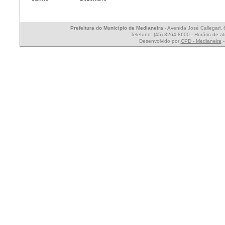
Prefeitura do Município de Medianeira
- Avenida José Callegari,
Telefone: (45) 3264-8600 - Horário de a
Desenvolvido por
CPD - Medianeira
-