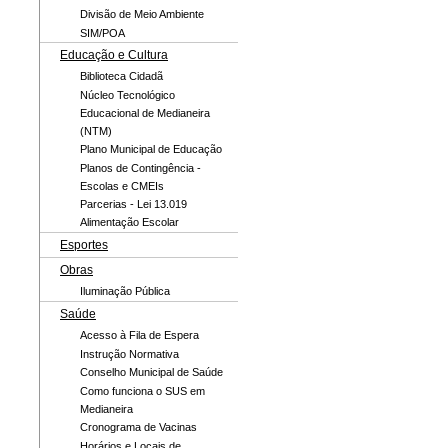
Divisão de Meio Ambiente
SIM/POA
Educação e Cultura
Biblioteca Cidadã
Núcleo Tecnológico
Educacional de Medianeira
(NTM)
Plano Municipal de Educação
Planos de Contingência -
Escolas e CMEIs
Parcerias - Lei 13.019
Alimentação Escolar
Esportes
Obras
Iluminação Pública
Saúde
Acesso à Fila de Espera
Instrução Normativa
Conselho Municipal de Saúde
Como funciona o SUS em
Medianeira
Cronograma de Vacinas
Horários e Locais de