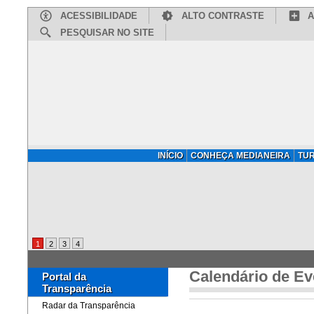
ACESSIBILIDADE
ALTO CONTRASTE
A
PESQUISAR NO SITE
INÍCIO
CONHEÇA MEDIANEIRA
TU
1
2
3
4
Calendário de Ev
Portal da
Transparência
Radar da Transparência