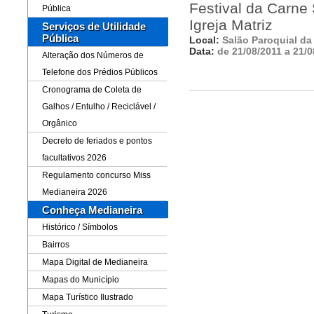
Festival da Carne 
Pública
Igreja Matriz
Serviços de Utilidade
Pública
Local:
Salão Paroquial da 
Data:
de 21/08/2011 a 21/0
Alteração dos Números de
Telefone dos Prédios Públicos
Cronograma de Coleta de
Galhos / Entulho / Reciclável /
Orgânico
Decreto de feriados e pontos
facultativos 2026
Regulamento concurso Miss
Medianeira 2026
Conheça Medianeira
Histórico / Símbolos
Bairros
Mapa Digital de Medianeira
Mapas do Município
Mapa Turístico Ilustrado