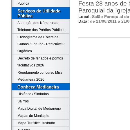
Festa 28 anos de 
Pública
Paroquial da Igrej
Serviços de Utilidade
Pública
Local:
Salão Paroquial da 
Data:
de 21/08/2011 a 21/0
Alteração dos Números de
Telefone dos Prédios Públicos
Cronograma de Coleta de
Galhos / Entulho / Reciclável /
Orgânico
Decreto de feriados e pontos
facultativos 2026
Regulamento concurso Miss
Medianeira 2026
Conheça Medianeira
Histórico / Símbolos
Bairros
Mapa Digital de Medianeira
Mapas do Município
Mapa Turístico Ilustrado