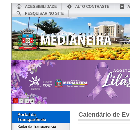
ACESSIBILIDADE
ALTO CONTRASTE
A
PESQUISAR NO SITE
INÍCIO
CONHEÇA MEDIANEIRA
TU
1
2
3
4
Calendário de Ev
Portal da
Transparência
Radar da Transparência