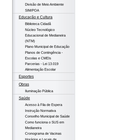
Divisão de Meio Ambiente
SIM/POA
Educação e Cultura
Biblioteca Cidadã
Núcleo Tecnológico
Educacional de Medianeira
(NTM)
Plano Municipal de Educação
Planos de Contingência -
Escolas e CMEIs
Parcerias - Lei 13.019
Alimentação Escolar
Esportes
Obras
Iluminação Pública
Saúde
Acesso à Fila de Espera
Instrução Normativa
Conselho Municipal de Saúde
Como funciona o SUS em
Medianeira
Cronograma de Vacinas
Horários e Locais de