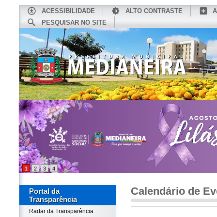
ACESSIBILIDADE
ALTO CONTRASTE
A
PESQUISAR NO SITE
INÍCIO
CONHEÇA MEDIANEIRA
TU
1
2
3
4
Calendário de Ev
Portal da
Transparência
Radar da Transparência