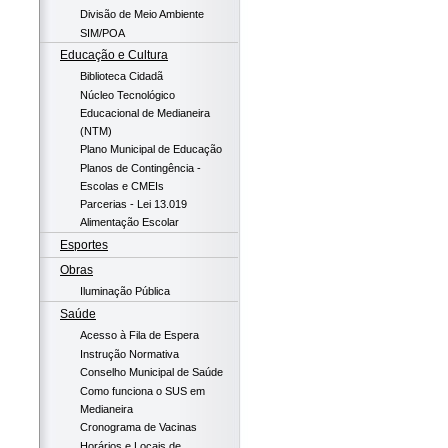
Divisão de Meio Ambiente
SIM/POA
Educação e Cultura
Biblioteca Cidadã
Núcleo Tecnológico
Educacional de Medianeira
(NTM)
Plano Municipal de Educação
Planos de Contingência -
Escolas e CMEIs
Parcerias - Lei 13.019
Alimentação Escolar
Esportes
Obras
Iluminação Pública
Saúde
Acesso à Fila de Espera
Instrução Normativa
Conselho Municipal de Saúde
Como funciona o SUS em
Medianeira
Cronograma de Vacinas
Horários e Locais de