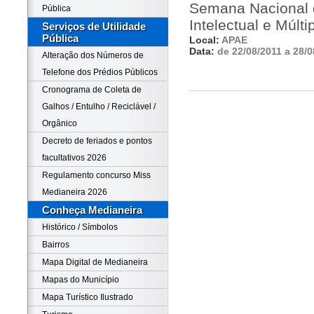
Semana Nacional 
Pública
Intelectual e Múlti
Serviços de Utilidade
Pública
Local:
APAE
Data:
de 22/08/2011 a 28/0
Alteração dos Números de
Telefone dos Prédios Públicos
Cronograma de Coleta de
Galhos / Entulho / Reciclável /
Orgânico
Decreto de feriados e pontos
facultativos 2026
Regulamento concurso Miss
Medianeira 2026
Conheça Medianeira
Histórico / Símbolos
Bairros
Mapa Digital de Medianeira
Mapas do Município
Mapa Turístico Ilustrado