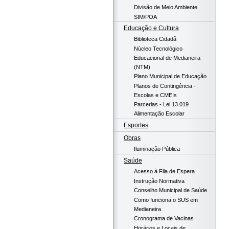
Divisão de Meio Ambiente
SIM/POA
Educação e Cultura
Biblioteca Cidadã
Núcleo Tecnológico
Educacional de Medianeira
(NTM)
Plano Municipal de Educação
Planos de Contingência -
Escolas e CMEIs
Parcerias - Lei 13.019
Alimentação Escolar
Esportes
Obras
Iluminação Pública
Saúde
Acesso à Fila de Espera
Instrução Normativa
Conselho Municipal de Saúde
Como funciona o SUS em
Medianeira
Cronograma de Vacinas
Horários e Locais de