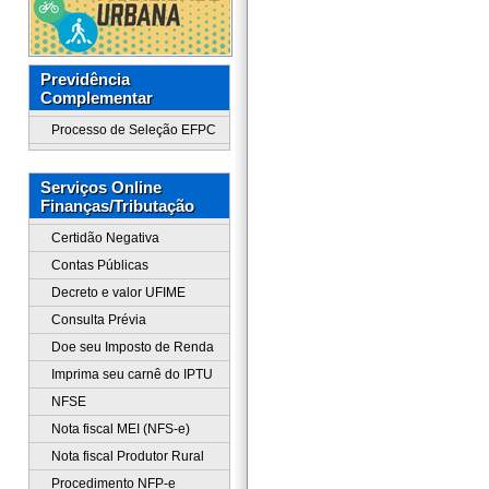
Previdência
Complementar
Processo de Seleção EFPC
Serviços Online
Finanças/Tributação
Certidão Negativa
Contas Públicas
Decreto e valor UFIME
Consulta Prévia
Doe seu Imposto de Renda
Imprima seu carnê do IPTU
NFSE
Nota fiscal MEI (NFS-e)
Nota fiscal Produtor Rural
Procedimento NFP-e