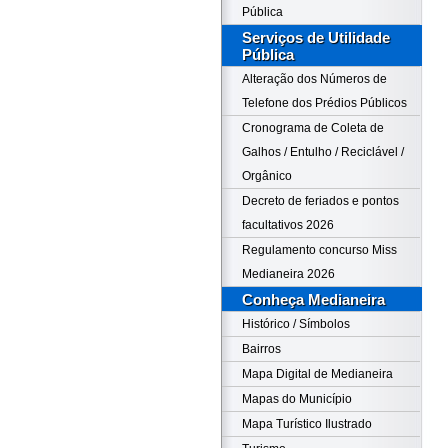
Pública
Serviços de Utilidade
Pública
Alteração dos Números de
Telefone dos Prédios Públicos
Cronograma de Coleta de
Galhos / Entulho / Reciclável /
Orgânico
Decreto de feriados e pontos
facultativos 2026
Regulamento concurso Miss
Medianeira 2026
Conheça Medianeira
Histórico / Símbolos
Bairros
Mapa Digital de Medianeira
Mapas do Município
Mapa Turístico Ilustrado