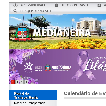
ACESSIBILIDADE
ALTO CONTRASTE
A
PESQUISAR NO SITE
INÍCIO
CONHEÇA MEDIANEIRA
TU
1
2
3
4
Calendário de Ev
Portal da
Transparência
Radar da Transparência