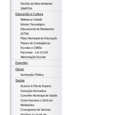
Divisão de Meio Ambiente
SIM/POA
Educação e Cultura
Biblioteca Cidadã
Núcleo Tecnológico
Educacional de Medianeira
(NTM)
Plano Municipal de Educação
Planos de Contingência -
Escolas e CMEIs
Parcerias - Lei 13.019
Alimentação Escolar
Esportes
Obras
Iluminação Pública
Saúde
Acesso à Fila de Espera
Instrução Normativa
Conselho Municipal de Saúde
Como funciona o SUS em
Medianeira
Cronograma de Vacinas
Horários e Locais de