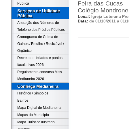
Feira das Cucas - 
Pública
Colégio Mondrone
Serviços de Utilidade
Pública
Local:
Igreja Luterana Pr
Data:
de 01/10/2011 a 01/1
Alteração dos Números de
Telefone dos Prédios Públicos
Cronograma de Coleta de
Galhos / Entulho / Reciclável /
Orgânico
Decreto de feriados e pontos
facultativos 2026
Regulamento concurso Miss
Medianeira 2026
Conheça Medianeira
Histórico / Símbolos
Bairros
Mapa Digital de Medianeira
Mapas do Município
Mapa Turístico Ilustrado