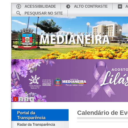
ACESSIBILIDADE
ALTO CONTRASTE
A
PESQUISAR NO SITE
INÍCIO
CONHEÇA MEDIANEIRA
TU
1
2
3
4
Calendário de Ev
Portal da
Transparência
Radar da Transparência