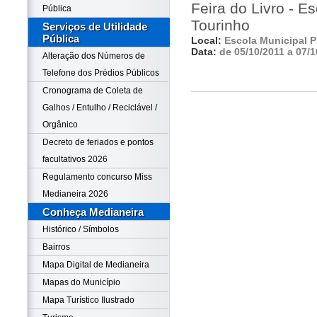
Feira do Livro - Es
Pública
Tourinho
Serviços de Utilidade
Pública
Local:
Escola Municipal P
Data:
de 05/10/2011 a 07/1
Alteração dos Números de
Telefone dos Prédios Públicos
Cronograma de Coleta de
Galhos / Entulho / Reciclável /
Orgânico
Decreto de feriados e pontos
facultativos 2026
Regulamento concurso Miss
Medianeira 2026
Conheça Medianeira
Histórico / Símbolos
Bairros
Mapa Digital de Medianeira
Mapas do Município
Mapa Turístico Ilustrado