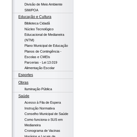
Divisão de Meio Ambiente
SIM/POA
Educação e Cultura
Biblioteca Cidadã
Núcleo Tecnológico
Educacional de Medianeira
(NTM)
Plano Municipal de Educação
Planos de Contingência -
Escolas e CMEIs
Parcerias - Lei 13.019
Alimentação Escolar
Esportes
Obras
Iluminação Pública
Saúde
Acesso à Fila de Espera
Instrução Normativa
Conselho Municipal de Saúde
Como funciona o SUS em
Medianeira
Cronograma de Vacinas
Horários e Locais de