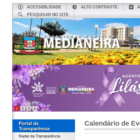
ACESSIBILIDADE
ALTO CONTRASTE
A
PESQUISAR NO SITE
INÍCIO
CONHEÇA MEDIANEIRA
TU
1
2
3
4
Calendário de Ev
Portal da
Transparência
Radar da Transparência