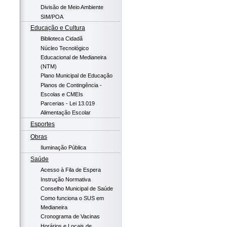
Divisão de Meio Ambiente
SIM/POA
Educação e Cultura
Biblioteca Cidadã
Núcleo Tecnológico
Educacional de Medianeira
(NTM)
Plano Municipal de Educação
Planos de Contingência -
Escolas e CMEIs
Parcerias - Lei 13.019
Alimentação Escolar
Esportes
Obras
Iluminação Pública
Saúde
Acesso à Fila de Espera
Instrução Normativa
Conselho Municipal de Saúde
Como funciona o SUS em
Medianeira
Cronograma de Vacinas
Horários e Locais de