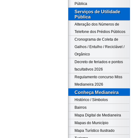
Pública
Serviços de Utilidade
Pública
Alteração dos Números de
Telefone dos Prédios Públicos
Cronograma de Coleta de
Galhos / Entulho / Reciclável /
Orgânico
Decreto de feriados e pontos
facultativos 2026
Regulamento concurso Miss
Medianeira 2026
Conheça Medianeira
Histórico / Símbolos
Bairros
Mapa Digital de Medianeira
Mapas do Município
Mapa Turístico Ilustrado