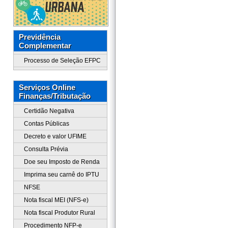
Previdência
Complementar
Processo de Seleção EFPC
Serviços Online
Finanças/Tributação
Certidão Negativa
Contas Públicas
Decreto e valor UFIME
Consulta Prévia
Doe seu Imposto de Renda
Imprima seu carnê do IPTU
NFSE
Nota fiscal MEI (NFS-e)
Nota fiscal Produtor Rural
Procedimento NFP-e