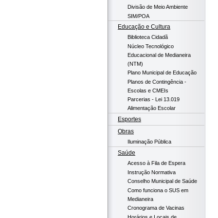
Divisão de Meio Ambiente
SIM/POA
Educação e Cultura
Biblioteca Cidadã
Núcleo Tecnológico
Educacional de Medianeira
(NTM)
Plano Municipal de Educação
Planos de Contingência -
Escolas e CMEIs
Parcerias - Lei 13.019
Alimentação Escolar
Esportes
Obras
Iluminação Pública
Saúde
Acesso à Fila de Espera
Instrução Normativa
Conselho Municipal de Saúde
Como funciona o SUS em
Medianeira
Cronograma de Vacinas
Horários e Locais de