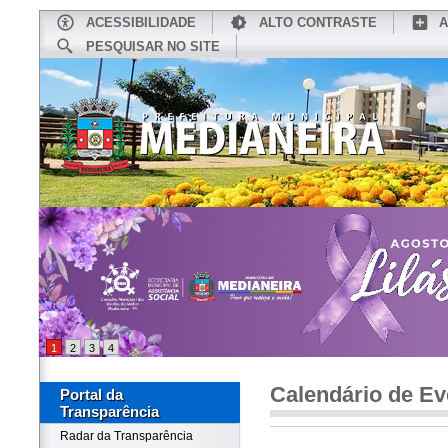
ACESSIBILIDADE
ALTO CONTRASTE
A
PESQUISAR NO SITE
INÍCIO
CONHEÇA MEDIANEIRA
TU
1
2
3
4
Calendário de Ev
Portal da
Transparência
Radar da Transparência