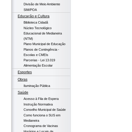
Divisão de Meio Ambiente
SIM/POA
Educação e Cultura
Biblioteca Cidadã
Núcleo Tecnológico
Educacional de Medianeira
(NTM)
Plano Municipal de Educação
Planos de Contingência -
Escolas e CMEIs
Parcerias - Lei 13.019
Alimentação Escolar
Esportes
Obras
Iluminação Pública
Saúde
Acesso à Fila de Espera
Instrução Normativa
Conselho Municipal de Saúde
Como funciona o SUS em
Medianeira
Cronograma de Vacinas
Horários e Locais de