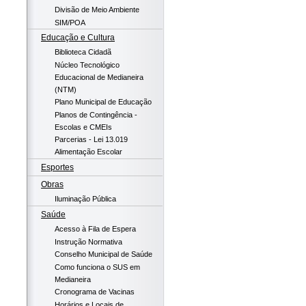
Divisão de Meio Ambiente
SIM/POA
Educação e Cultura
Biblioteca Cidadã
Núcleo Tecnológico
Educacional de Medianeira
(NTM)
Plano Municipal de Educação
Planos de Contingência -
Escolas e CMEIs
Parcerias - Lei 13.019
Alimentação Escolar
Esportes
Obras
Iluminação Pública
Saúde
Acesso à Fila de Espera
Instrução Normativa
Conselho Municipal de Saúde
Como funciona o SUS em
Medianeira
Cronograma de Vacinas
Horários e Locais de