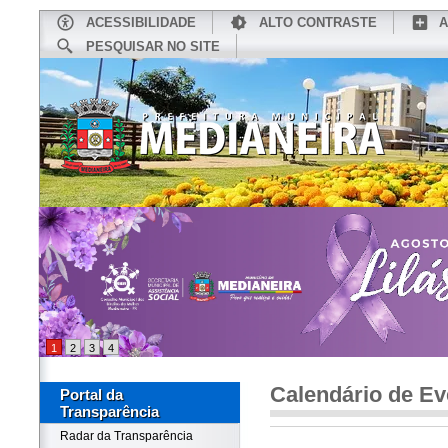
ACESSIBILIDADE
ALTO CONTRASTE
A
PESQUISAR NO SITE
INÍCIO
CONHEÇA MEDIANEIRA
TU
1
2
3
4
Calendário de Ev
Portal da
Transparência
Radar da Transparência