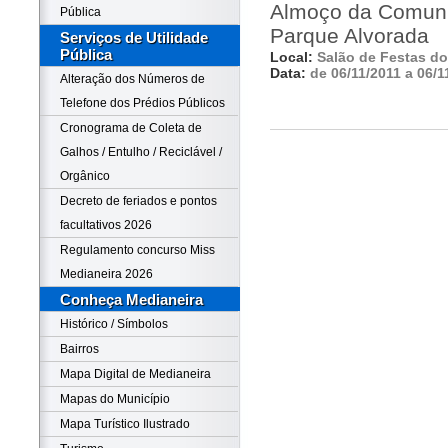
Almoço da Comunid
Pública
Parque Alvorada
Serviços de Utilidade
Pública
Local:
Salão de Festas do
Data:
de 06/11/2011 a 06/1
Alteração dos Números de
Telefone dos Prédios Públicos
Cronograma de Coleta de
Galhos / Entulho / Reciclável /
Orgânico
Decreto de feriados e pontos
facultativos 2026
Regulamento concurso Miss
Medianeira 2026
Conheça Medianeira
Histórico / Símbolos
Bairros
Mapa Digital de Medianeira
Mapas do Município
Mapa Turístico Ilustrado