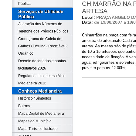
CHIMARRÃO NA 
Pública
ARTESA
Serviços de Utilidade
Pública
Local:
PRAÇA ANGELO D
Data:
de 19/08/2007 a 19/
Alteração dos Números de
Telefone dos Prédios Públicos
Chimarrãoo na praça com feira
Cronograma de Coleta de
amostra de artesanato.Cada a
araras. As mesas são de plást
Galhos / Entulho / Reciclável /
de 10 a 15 artesões que partic
Orgânico
necessidade de fixação. A ven
Decreto de feriados e pontos
água, refrigerantes e sorvetes
previsto para as 22:00hs.
facultativos 2026
Regulamento concurso Miss
Medianeira 2026
Conheça Medianeira
Histórico / Símbolos
Bairros
Mapa Digital de Medianeira
Mapas do Município
Mapa Turístico Ilustrado