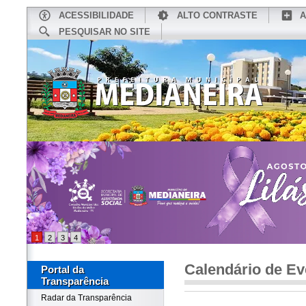
ACESSIBILIDADE
ALTO CONTRASTE
A
PESQUISAR NO SITE
INÍCIO
CONHEÇA MEDIANEIRA
TU
1
2
3
4
Calendário de Ev
Portal da
Transparência
Radar da Transparência