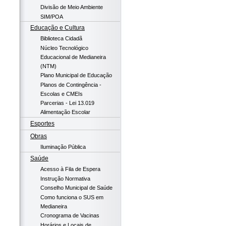
Divisão de Meio Ambiente
SIM/POA
Educação e Cultura
Biblioteca Cidadã
Núcleo Tecnológico
Educacional de Medianeira
(NTM)
Plano Municipal de Educação
Planos de Contingência -
Escolas e CMEIs
Parcerias - Lei 13.019
Alimentação Escolar
Esportes
Obras
Iluminação Pública
Saúde
Acesso à Fila de Espera
Instrução Normativa
Conselho Municipal de Saúde
Como funciona o SUS em
Medianeira
Cronograma de Vacinas
Horários e Locais de