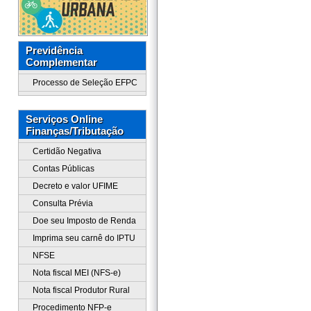
Previdência
Complementar
Processo de Seleção EFPC
Serviços Online
Finanças/Tributação
Certidão Negativa
Contas Públicas
Decreto e valor UFIME
Consulta Prévia
Doe seu Imposto de Renda
Imprima seu carnê do IPTU
NFSE
Nota fiscal MEI (NFS-e)
Nota fiscal Produtor Rural
Procedimento NFP-e