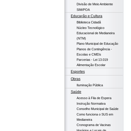
Divisão de Meio Ambiente
SIM/POA
Educação e Cultura
Biblioteca Cidadã
Núcleo Tecnológico
Educacional de Medianeira
(NTM)
Plano Municipal de Educação
Planos de Contingência -
Escolas e CMEIs
Parcerias - Lei 13.019
Alimentação Escolar
Esportes
Obras
Iluminação Pública
Saúde
Acesso à Fila de Espera
Instrução Normativa
Conselho Municipal de Saúde
Como funciona o SUS em
Medianeira
Cronograma de Vacinas
Horários e Locais de