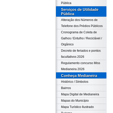
Pública
Serviços de Utilidade
Pública
Alteração dos Números de
Telefone dos Prédios Públicos
Cronograma de Coleta de
Galhos / Entulho / Reciclável /
Orgânico
Decreto de feriados e pontos
facultativos 2026
Regulamento concurso Miss
Medianeira 2026
Conheça Medianeira
Histórico / Símbolos
Bairros
Mapa Digital de Medianeira
Mapas do Município
Mapa Turístico Ilustrado