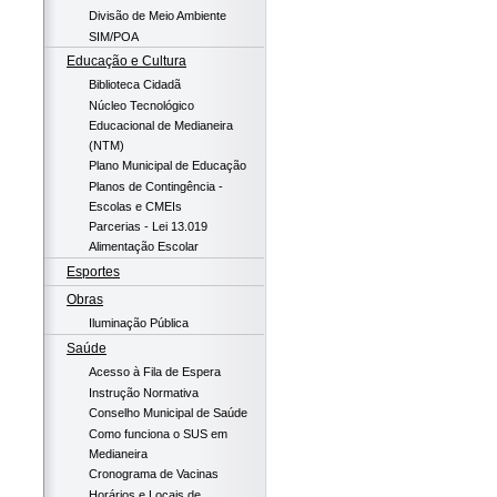
Divisão de Meio Ambiente
SIM/POA
Educação e Cultura
Biblioteca Cidadã
Núcleo Tecnológico
Educacional de Medianeira
(NTM)
Plano Municipal de Educação
Planos de Contingência -
Escolas e CMEIs
Parcerias - Lei 13.019
Alimentação Escolar
Esportes
Obras
Iluminação Pública
Saúde
Acesso à Fila de Espera
Instrução Normativa
Conselho Municipal de Saúde
Como funciona o SUS em
Medianeira
Cronograma de Vacinas
Horários e Locais de