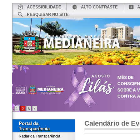
ACESSIBILIDADE
ALTO CONTRASTE
A
PESQUISAR NO SITE
INÍCIO
CONHEÇA MEDIANEIRA
TU
1
2
3
4
Calendário de Ev
Portal da
Transparência
Radar da Transparência