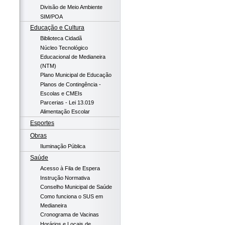
Divisão de Meio Ambiente
SIM/POA
Educação e Cultura
Biblioteca Cidadã
Núcleo Tecnológico
Educacional de Medianeira
(NTM)
Plano Municipal de Educação
Planos de Contingência -
Escolas e CMEIs
Parcerias - Lei 13.019
Alimentação Escolar
Esportes
Obras
Iluminação Pública
Saúde
Acesso à Fila de Espera
Instrução Normativa
Conselho Municipal de Saúde
Como funciona o SUS em
Medianeira
Cronograma de Vacinas
Horários e Locais de