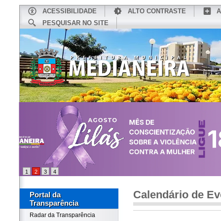
ACESSIBILIDADE
ALTO CONTRASTE
A
PESQUISAR NO SITE
INÍCIO
CONHEÇA MEDIANEIRA
TU
1
2
3
4
Calendário de Ev
Portal da
Transparência
Radar da Transparência