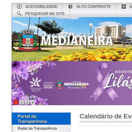
ACESSIBILIDADE
ALTO CONTRASTE
A
PESQUISAR NO SITE
INÍCIO
CONHEÇA MEDIANEIRA
TU
1
2
3
4
Calendário de Ev
Portal da
Transparência
Radar da Transparência