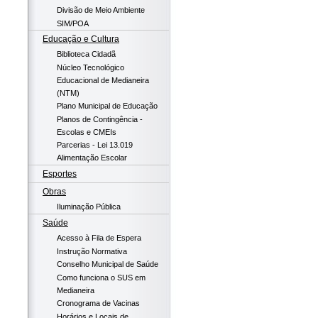
Divisão de Meio Ambiente
SIM/POA
Educação e Cultura
Biblioteca Cidadã
Núcleo Tecnológico
Educacional de Medianeira
(NTM)
Plano Municipal de Educação
Planos de Contingência -
Escolas e CMEIs
Parcerias - Lei 13.019
Alimentação Escolar
Esportes
Obras
Iluminação Pública
Saúde
Acesso à Fila de Espera
Instrução Normativa
Conselho Municipal de Saúde
Como funciona o SUS em
Medianeira
Cronograma de Vacinas
Horários e Locais de