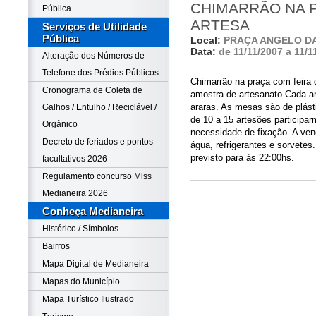
CHIMARRÃO NA 
Pública
ARTESA
Serviços de Utilidade
Pública
Local:
PRAÇA ANGELO D
Data:
de 11/11/2007 a 11/1
Alteração dos Números de
Telefone dos Prédios Públicos
Chimarrão na praça com feira 
Cronograma de Coleta de
amostra de artesanato.Cada a
araras. As mesas são de plást
Galhos / Entulho / Reciclável /
de 10 a 15 artesões participarm
Orgânico
necessidade de fixação. A ven
Decreto de feriados e pontos
água, refrigerantes e sorvetes
previsto para às 22:00hs.
facultativos 2026
Regulamento concurso Miss
Medianeira 2026
Conheça Medianeira
Histórico / Símbolos
Bairros
Mapa Digital de Medianeira
Mapas do Município
Mapa Turístico Ilustrado