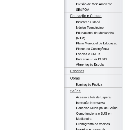
Divisão de Meio Ambiente
SIM/POA
Educação e Cultura
Biblioteca Cidadã
Núcleo Tecnológico
Educacional de Medianeira
(NTM)
Plano Municipal de Educação
Planos de Contingência -
Escolas e CMEIs
Parcerias - Lei 13.019
Alimentação Escolar
Esportes
Obras
Iluminação Pública
Saúde
Acesso à Fila de Espera
Instrução Normativa
Conselho Municipal de Saúde
Como funciona o SUS em
Medianeira
Cronograma de Vacinas
Horários e Locais de