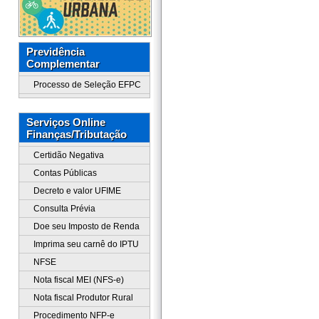
Previdência
Complementar
Processo de Seleção EFPC
Serviços Online
Finanças/Tributação
Certidão Negativa
Contas Públicas
Decreto e valor UFIME
Consulta Prévia
Doe seu Imposto de Renda
Imprima seu carnê do IPTU
NFSE
Nota fiscal MEI (NFS-e)
Nota fiscal Produtor Rural
Procedimento NFP-e