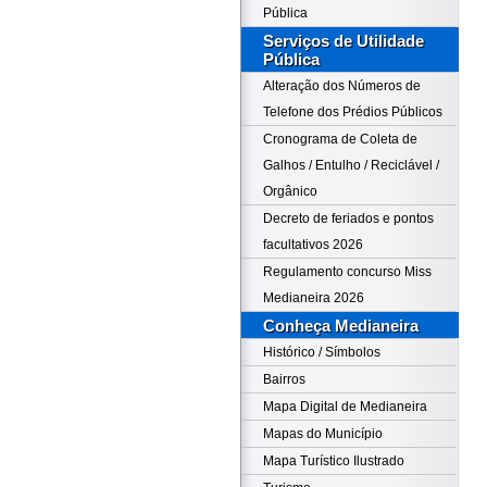
Pública
Serviços de Utilidade
Pública
Alteração dos Números de
Telefone dos Prédios Públicos
Cronograma de Coleta de
Galhos / Entulho / Reciclável /
Orgânico
Decreto de feriados e pontos
facultativos 2026
Regulamento concurso Miss
Medianeira 2026
Conheça Medianeira
Histórico / Símbolos
Bairros
Mapa Digital de Medianeira
Mapas do Município
Mapa Turístico Ilustrado