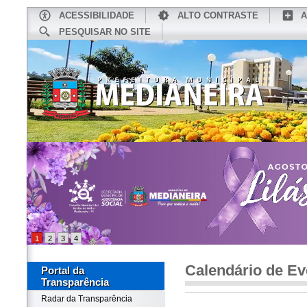
ACESSIBILIDADE
ALTO CONTRASTE
A
PESQUISAR NO SITE
INÍCIO
CONHEÇA MEDIANEIRA
TU
1
2
3
4
Calendário de Ev
Portal da
Transparência
Radar da Transparência