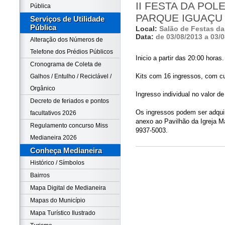
II FESTA DA PO
Pública
PARQUE IGUAÇU
Serviços de Utilidade
Pública
Local:
Salão de Festas da 
Data:
de 03/08/2013 a 03/
Alteração dos Números de
Telefone dos Prédios Públicos
Inicio a partir das 20:00 horas.
Cronograma de Coleta de
Kits com 16 ingressos, com cu
Galhos / Entulho / Reciclável /
Orgânico
Ingresso individual no valor de
Decreto de feriados e pontos
Os ingressos podem ser adquir
facultativos 2026
anexo ao Pavilhão da Igreja Ma
Regulamento concurso Miss
9937-5003.
Medianeira 2026
Conheça Medianeira
Histórico / Símbolos
Bairros
Mapa Digital de Medianeira
Mapas do Município
Mapa Turístico Ilustrado