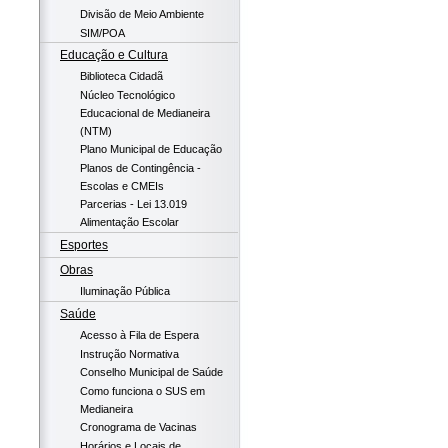
Divisão de Meio Ambiente
SIM/POA
Educação e Cultura
Biblioteca Cidadã
Núcleo Tecnológico
Educacional de Medianeira
(NTM)
Plano Municipal de Educação
Planos de Contingência -
Escolas e CMEIs
Parcerias - Lei 13.019
Alimentação Escolar
Esportes
Obras
Iluminação Pública
Saúde
Acesso à Fila de Espera
Instrução Normativa
Conselho Municipal de Saúde
Como funciona o SUS em
Medianeira
Cronograma de Vacinas
Horários e Locais de