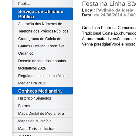
Festa na Linha S
Pública
Local:
Pavilhão da Igreja
Serviços de Utilidade
Data:
de 24/08/2014 a 24/
Pública
Alteração dos Números de
Grandiosa Festa na Comunida
Telefone dos Prédios Públicos
Tradicional Costelão,churrasco
A tarde muita diversão com at
Cronograma de Coleta de
Venha prestigiar!Você é nosso
Galhos / Entulho / Reciclável /
Orgânico
Decreto de feriados e pontos
facultativos 2026
Regulamento concurso Miss
Medianeira 2026
Conheça Medianeira
Histórico / Símbolos
Bairros
Mapa Digital de Medianeira
Mapas do Município
Mapa Turístico Ilustrado