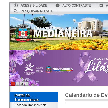
ACESSIBILIDADE
ALTO CONTRASTE
A
PESQUISAR NO SITE
INÍCIO
CONHEÇA MEDIANEIRA
TU
1
2
3
4
Calendário de Ev
Portal da
Transparência
Radar da Transparência