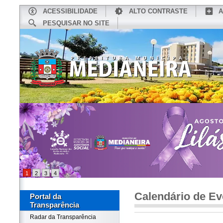
ACESSIBILIDADE
ALTO CONTRASTE
A
PESQUISAR NO SITE
INÍCIO
CONHEÇA MEDIANEIRA
TU
1
2
3
4
Calendário de Ev
Portal da
Transparência
Radar da Transparência