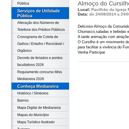
Almoço do Cursilh
Pública
Local:
Pavilhão da Igreja 
Serviços de Utilidade
Data:
de 24/08/2014 a 24/
Pública
Alteração dos Números de
Delicioso Almoço da Comunida
Telefone dos Prédios Públicos
Churrasco,saladas e bebidas e
A tarde animação com atraçõe
Cronograma de Coleta de
O Cursilho é um movimento da 
Galhos / Entulho / Reciclável /
para facilitar a vivência do Fu
Orgânico
Venha Participar
Decreto de feriados e pontos
facultativos 2026
Regulamento concurso Miss
Medianeira 2026
Conheça Medianeira
Histórico / Símbolos
Bairros
Mapa Digital de Medianeira
Mapas do Município
Mapa Turístico Ilustrado