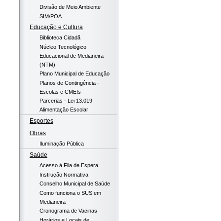
Divisão de Meio Ambiente
SIM/POA
Educação e Cultura
Biblioteca Cidadã
Núcleo Tecnológico
Educacional de Medianeira
(NTM)
Plano Municipal de Educação
Planos de Contingência -
Escolas e CMEIs
Parcerias - Lei 13.019
Alimentação Escolar
Esportes
Obras
Iluminação Pública
Saúde
Acesso à Fila de Espera
Instrução Normativa
Conselho Municipal de Saúde
Como funciona o SUS em
Medianeira
Cronograma de Vacinas
Horários e Locais de