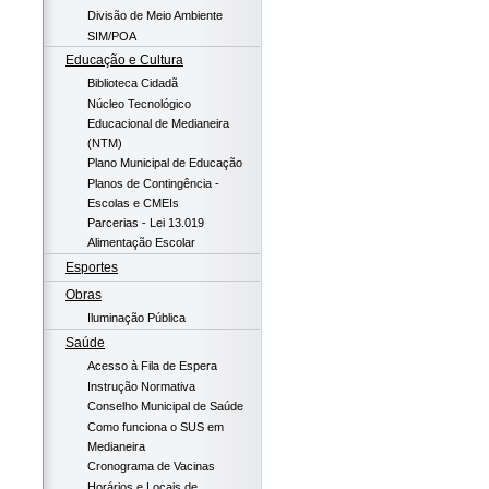
Divisão de Meio Ambiente
SIM/POA
Educação e Cultura
Biblioteca Cidadã
Núcleo Tecnológico
Educacional de Medianeira
(NTM)
Plano Municipal de Educação
Planos de Contingência -
Escolas e CMEIs
Parcerias - Lei 13.019
Alimentação Escolar
Esportes
Obras
Iluminação Pública
Saúde
Acesso à Fila de Espera
Instrução Normativa
Conselho Municipal de Saúde
Como funciona o SUS em
Medianeira
Cronograma de Vacinas
Horários e Locais de