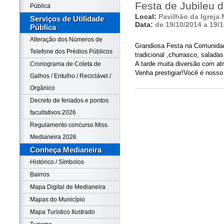
Festa de Jubileu d
Pública
Local:
Pavilhão da Igreja 
Serviços de Utilidade
Data:
de 19/10/2014 a 19/
Pública
Alteração dos Números de
Grandiosa Festa na Comunidad
Telefone dos Prédios Públicos
tradicional ,churrasco, salada
A tarde muita diversão com at
Cronograma de Coleta de
Venha prestigiar!Você é nosso
Galhos / Entulho / Reciclável /
Orgânico
Decreto de feriados e pontos
facultativos 2026
Regulamento concurso Miss
Medianeira 2026
Conheça Medianeira
Histórico / Símbolos
Bairros
Mapa Digital de Medianeira
Mapas do Município
Mapa Turístico Ilustrado