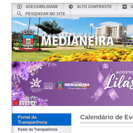
ACESSIBILIDADE
ALTO CONTRASTE
A
PESQUISAR NO SITE
INÍCIO
CONHEÇA MEDIANEIRA
TU
1
2
3
4
Calendário de Ev
Portal da
Transparência
Radar da Transparência