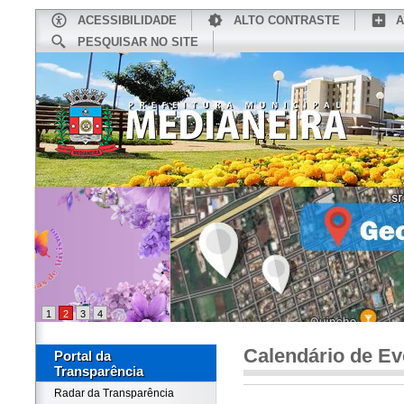
ACESSIBILIDADE
ALTO CONTRASTE
A
PESQUISAR NO SITE
INÍCIO
CONHEÇA MEDIANEIRA
TU
1
2
3
4
Calendário de Ev
Portal da
Transparência
Radar da Transparência