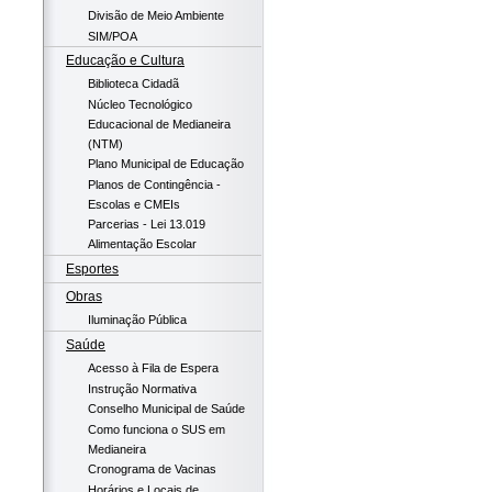
Divisão de Meio Ambiente
SIM/POA
Educação e Cultura
Biblioteca Cidadã
Núcleo Tecnológico
Educacional de Medianeira
(NTM)
Plano Municipal de Educação
Planos de Contingência -
Escolas e CMEIs
Parcerias - Lei 13.019
Alimentação Escolar
Esportes
Obras
Iluminação Pública
Saúde
Acesso à Fila de Espera
Instrução Normativa
Conselho Municipal de Saúde
Como funciona o SUS em
Medianeira
Cronograma de Vacinas
Horários e Locais de