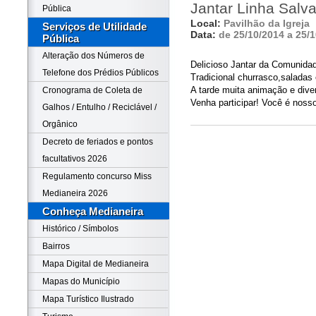
Jantar Linha Salv
Pública
Local:
Pavilhão da Igreja
Serviços de Utilidade
Data:
de 25/10/2014 a 25/
Pública
Alteração dos Números de
Delicioso Jantar da Comunida
Telefone dos Prédios Públicos
Tradicional churrasco,saladas
A tarde muita animação e div
Cronograma de Coleta de
Venha participar! Você é noss
Galhos / Entulho / Reciclável /
Orgânico
Decreto de feriados e pontos
facultativos 2026
Regulamento concurso Miss
Medianeira 2026
Conheça Medianeira
Histórico / Símbolos
Bairros
Mapa Digital de Medianeira
Mapas do Município
Mapa Turístico Ilustrado