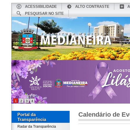
ACESSIBILIDADE
ALTO CONTRASTE
A
PESQUISAR NO SITE
INÍCIO
CONHEÇA MEDIANEIRA
TU
1
2
3
4
Calendário de Ev
Portal da
Transparência
Radar da Transparência