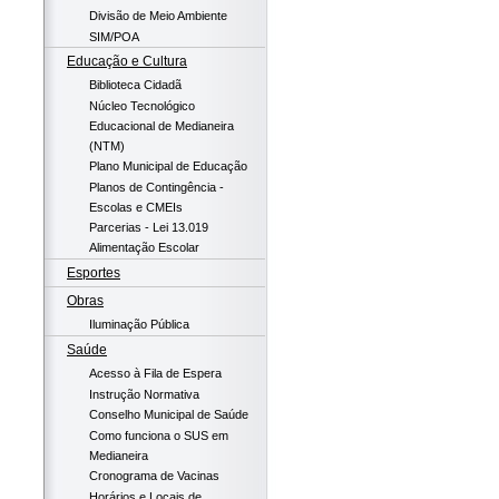
Divisão de Meio Ambiente
SIM/POA
Educação e Cultura
Biblioteca Cidadã
Núcleo Tecnológico
Educacional de Medianeira
(NTM)
Plano Municipal de Educação
Planos de Contingência -
Escolas e CMEIs
Parcerias - Lei 13.019
Alimentação Escolar
Esportes
Obras
Iluminação Pública
Saúde
Acesso à Fila de Espera
Instrução Normativa
Conselho Municipal de Saúde
Como funciona o SUS em
Medianeira
Cronograma de Vacinas
Horários e Locais de