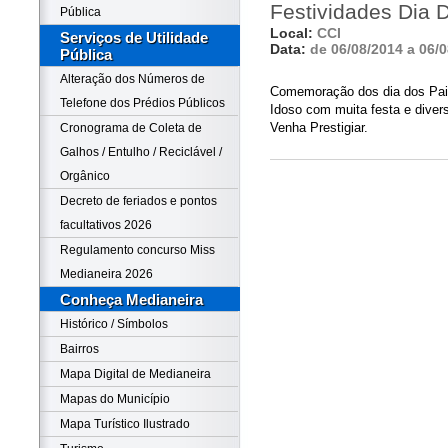
Festividades Dia 
Pública
Local:
CCI
Serviços de Utilidade
Data:
de 06/08/2014 a 06/
Pública
Alteração dos Números de
Comemoração dos dia dos Pais
Telefone dos Prédios Públicos
Idoso com muita festa e diver
Venha Prestigiar.
Cronograma de Coleta de
Galhos / Entulho / Reciclável /
Orgânico
Decreto de feriados e pontos
facultativos 2026
Regulamento concurso Miss
Medianeira 2026
Conheça Medianeira
Histórico / Símbolos
Bairros
Mapa Digital de Medianeira
Mapas do Município
Mapa Turístico Ilustrado