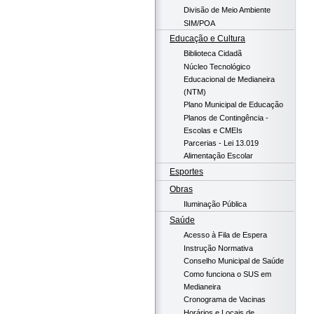
Divisão de Meio Ambiente
SIM/POA
Educação e Cultura
Biblioteca Cidadã
Núcleo Tecnológico
Educacional de Medianeira
(NTM)
Plano Municipal de Educação
Planos de Contingência -
Escolas e CMEIs
Parcerias - Lei 13.019
Alimentação Escolar
Esportes
Obras
Iluminação Pública
Saúde
Acesso à Fila de Espera
Instrução Normativa
Conselho Municipal de Saúde
Como funciona o SUS em
Medianeira
Cronograma de Vacinas
Horários e Locais de