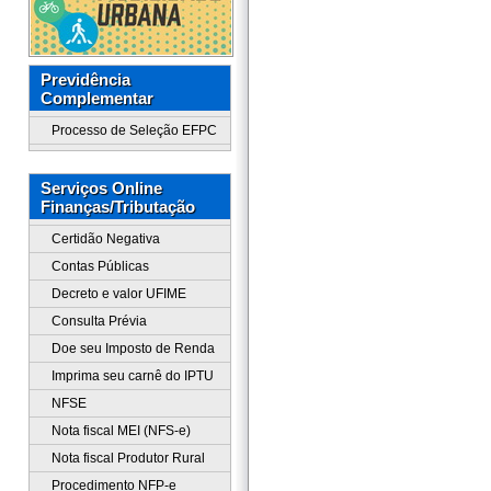
Previdência
Complementar
Processo de Seleção EFPC
Serviços Online
Finanças/Tributação
Certidão Negativa
Contas Públicas
Decreto e valor UFIME
Consulta Prévia
Doe seu Imposto de Renda
Imprima seu carnê do IPTU
NFSE
Nota fiscal MEI (NFS-e)
Nota fiscal Produtor Rural
Procedimento NFP-e