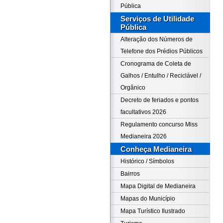
Pública
Serviços de Utilidade
Pública
Alteração dos Números de
Telefone dos Prédios Públicos
Cronograma de Coleta de
Galhos / Entulho / Reciclável /
Orgânico
Decreto de feriados e pontos
facultativos 2026
Regulamento concurso Miss
Medianeira 2026
Conheça Medianeira
Histórico / Símbolos
Bairros
Mapa Digital de Medianeira
Mapas do Município
Mapa Turístico Ilustrado