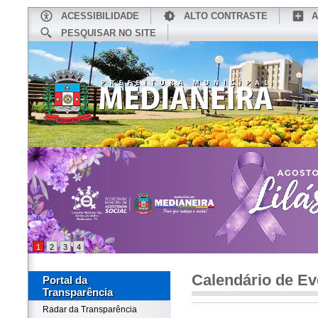
ACESSIBILIDADE
ALTO CONTRASTE
A
PESQUISAR NO SITE
INÍCIO
CONHEÇA MEDIANEIRA
TU
1
2
3
4
Calendário de Ev
Portal da
Transparência
Radar da Transparência