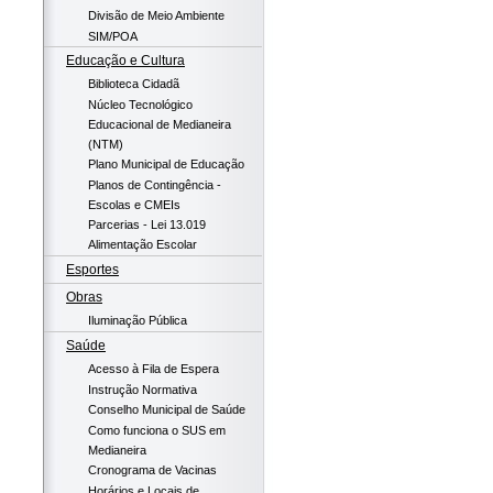
Divisão de Meio Ambiente
SIM/POA
Educação e Cultura
Biblioteca Cidadã
Núcleo Tecnológico
Educacional de Medianeira
(NTM)
Plano Municipal de Educação
Planos de Contingência -
Escolas e CMEIs
Parcerias - Lei 13.019
Alimentação Escolar
Esportes
Obras
Iluminação Pública
Saúde
Acesso à Fila de Espera
Instrução Normativa
Conselho Municipal de Saúde
Como funciona o SUS em
Medianeira
Cronograma de Vacinas
Horários e Locais de