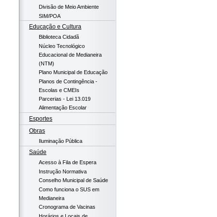
Divisão de Meio Ambiente
SIM/POA
Educação e Cultura
Biblioteca Cidadã
Núcleo Tecnológico
Educacional de Medianeira
(NTM)
Plano Municipal de Educação
Planos de Contingência -
Escolas e CMEIs
Parcerias - Lei 13.019
Alimentação Escolar
Esportes
Obras
Iluminação Pública
Saúde
Acesso à Fila de Espera
Instrução Normativa
Conselho Municipal de Saúde
Como funciona o SUS em
Medianeira
Cronograma de Vacinas
Horários e Locais de