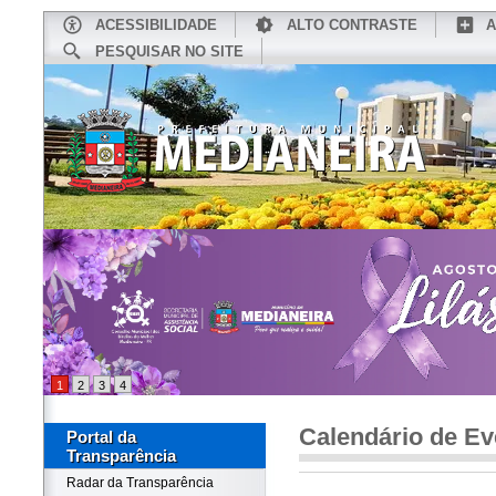
ACESSIBILIDADE
ALTO CONTRASTE
A
PESQUISAR NO SITE
INÍCIO
CONHEÇA MEDIANEIRA
TU
1
2
3
4
Calendário de Ev
Portal da
Transparência
Radar da Transparência