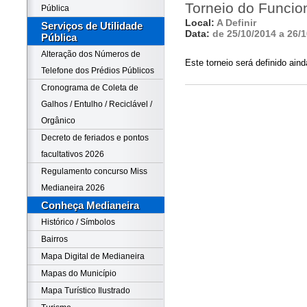
Torneio do Funcio
Pública
Local:
A Definir
Serviços de Utilidade
Data:
de 25/10/2014 a 26/
Pública
Alteração dos Números de
Este torneio será definido aind
Telefone dos Prédios Públicos
Cronograma de Coleta de
Galhos / Entulho / Reciclável /
Orgânico
Decreto de feriados e pontos
facultativos 2026
Regulamento concurso Miss
Medianeira 2026
Conheça Medianeira
Histórico / Símbolos
Bairros
Mapa Digital de Medianeira
Mapas do Município
Mapa Turístico Ilustrado