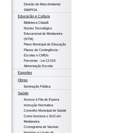
Divisão de Meio Ambiente
SIM/POA
Educação e Cultura
Biblioteca Cidadã
Núcleo Tecnológico
Educacional de Medianeira
(NTM)
Plano Municipal de Educação
Planos de Contingência -
Escolas e CMEIs
Parcerias - Lei 13.019
Alimentação Escolar
Esportes
Obras
Iluminação Pública
Saúde
Acesso à Fila de Espera
Instrução Normativa
Conselho Municipal de Saúde
Como funciona o SUS em
Medianeira
Cronograma de Vacinas
Horários e Locais de