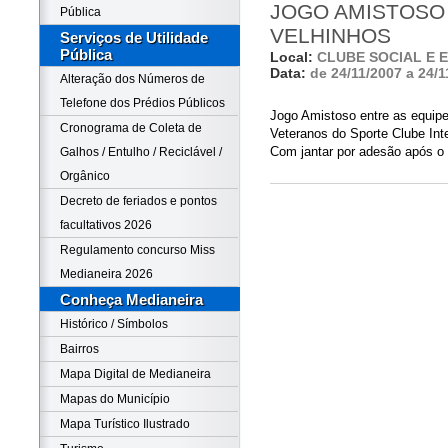
JOGO AMISTOSO
Pública
VELHINHOS
Serviços de Utilidade
Pública
Local:
CLUBE SOCIAL E 
Data:
de 24/11/2007 a 24/1
Alteração dos Números de
Telefone dos Prédios Públicos
Jogo Amistoso entre as equip
Cronograma de Coleta de
Veteranos do Sporte Clube Int
Com jantar por adesão após o
Galhos / Entulho / Reciclável /
Orgânico
Decreto de feriados e pontos
facultativos 2026
Regulamento concurso Miss
Medianeira 2026
Conheça Medianeira
Histórico / Símbolos
Bairros
Mapa Digital de Medianeira
Mapas do Município
Mapa Turístico Ilustrado