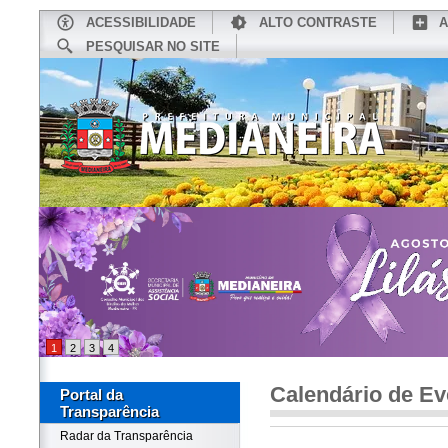
ACESSIBILIDADE
ALTO CONTRASTE
A
PESQUISAR NO SITE
INÍCIO
CONHEÇA MEDIANEIRA
TU
1
2
3
4
Calendário de Ev
Portal da
Transparência
Radar da Transparência