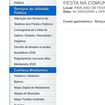
FESTA NA COMUN
Pública
Local:
PAVILHÃO DE FES
Serviços de Utilidade
Data:
de 20/01/2008 a 20/
Pública
Alteração dos Números de
Evento gastronômico - Almoço 
Telefone dos Prédios Públicos
Cronograma de Coleta de
Galhos / Entulho / Reciclável /
Orgânico
Decreto de feriados e pontos
facultativos 2026
Regulamento concurso Miss
Medianeira 2026
Conheça Medianeira
Histórico / Símbolos
Bairros
Mapa Digital de Medianeira
Mapas do Município
Mapa Turístico Ilustrado