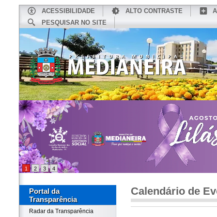
ACESSIBILIDADE
ALTO CONTRASTE
A
PESQUISAR NO SITE
INÍCIO
CONHEÇA MEDIANEIRA
TU
1
2
3
4
Calendário de Ev
Portal da
Transparência
Radar da Transparência