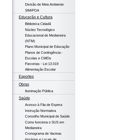
Divisão de Meio Ambiente
SIM/POA
Educação e Cultura
Biblioteca Cidadã
Núcleo Tecnológico
Educacional de Medianeira
(NTM)
Plano Municipal de Educação
Planos de Contingência -
Escolas e CMEIs
Parcerias - Lei 13.019
Alimentação Escolar
Esportes
Obras
Iluminação Pública
Saúde
Acesso à Fila de Espera
Instrução Normativa
Conselho Municipal de Saúde
Como funciona o SUS em
Medianeira
Cronograma de Vacinas
Horários e Locais de