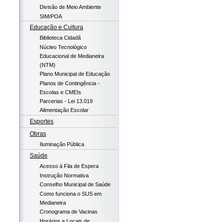
Divisão de Meio Ambiente
SIM/POA
Educação e Cultura
Biblioteca Cidadã
Núcleo Tecnológico
Educacional de Medianeira
(NTM)
Plano Municipal de Educação
Planos de Contingência -
Escolas e CMEIs
Parcerias - Lei 13.019
Alimentação Escolar
Esportes
Obras
Iluminação Pública
Saúde
Acesso à Fila de Espera
Instrução Normativa
Conselho Municipal de Saúde
Como funciona o SUS em
Medianeira
Cronograma de Vacinas
Horários e Locais de