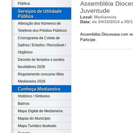
Assembléia Dioces
Pública
Juventude
Serviços de Utilidade
Pública
Local:
Medianeira
Data:
de 04/10/2014 a 05/
Alteração dos Números de
Telefone dos Prédios Públicos
Assembléia Diocesana com rea
Cronograma de Coleta de
Participe.
Galhos / Entulho / Reciclável /
Orgânico
Decreto de feriados e pontos
facultativos 2026
Regulamento concurso Miss
Medianeira 2026
Conheça Medianeira
Histórico / Símbolos
Bairros
Mapa Digital de Medianeira
Mapas do Município
Mapa Turístico Ilustrado