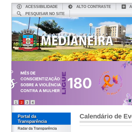
ACESSIBILIDADE
ALTO CONTRASTE
A
PESQUISAR NO SITE
INÍCIO
CONHEÇA MEDIANEIRA
TU
1
2
3
4
Calendário de Ev
Portal da
Transparência
Radar da Transparência