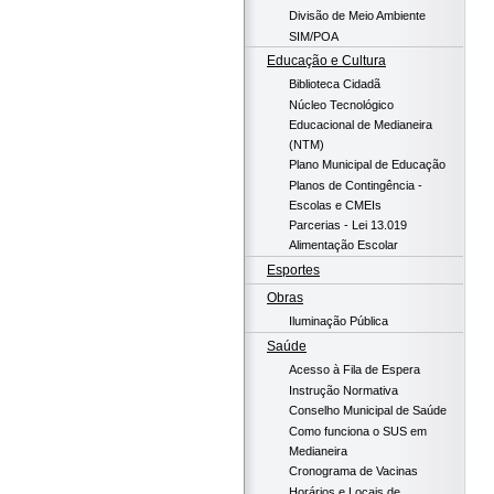
Divisão de Meio Ambiente
SIM/POA
Educação e Cultura
Biblioteca Cidadã
Núcleo Tecnológico
Educacional de Medianeira
(NTM)
Plano Municipal de Educação
Planos de Contingência -
Escolas e CMEIs
Parcerias - Lei 13.019
Alimentação Escolar
Esportes
Obras
Iluminação Pública
Saúde
Acesso à Fila de Espera
Instrução Normativa
Conselho Municipal de Saúde
Como funciona o SUS em
Medianeira
Cronograma de Vacinas
Horários e Locais de