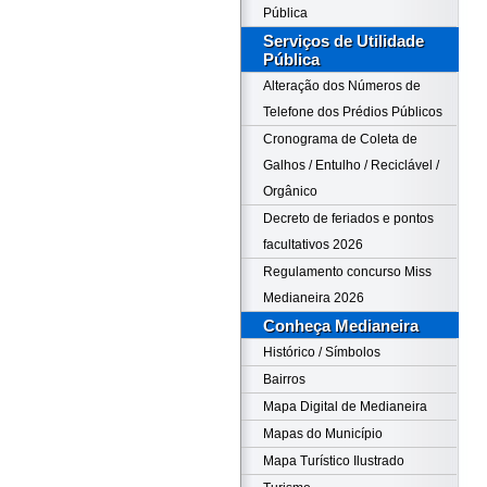
Pública
Serviços de Utilidade
Pública
Alteração dos Números de
Telefone dos Prédios Públicos
Cronograma de Coleta de
Galhos / Entulho / Reciclável /
Orgânico
Decreto de feriados e pontos
facultativos 2026
Regulamento concurso Miss
Medianeira 2026
Conheça Medianeira
Histórico / Símbolos
Bairros
Mapa Digital de Medianeira
Mapas do Município
Mapa Turístico Ilustrado