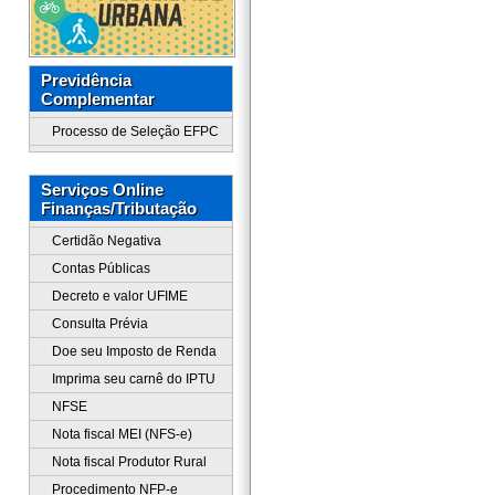
Previdência
Complementar
Processo de Seleção EFPC
Serviços Online
Finanças/Tributação
Certidão Negativa
Contas Públicas
Decreto e valor UFIME
Consulta Prévia
Doe seu Imposto de Renda
Imprima seu carnê do IPTU
NFSE
Nota fiscal MEI (NFS-e)
Nota fiscal Produtor Rural
Procedimento NFP-e