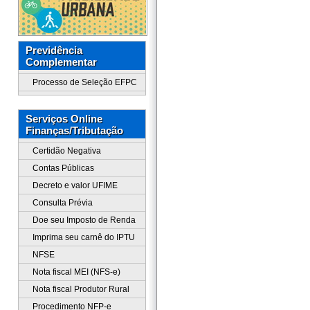
Previdência
Complementar
Processo de Seleção EFPC
Serviços Online
Finanças/Tributação
Certidão Negativa
Contas Públicas
Decreto e valor UFIME
Consulta Prévia
Doe seu Imposto de Renda
Imprima seu carnê do IPTU
NFSE
Nota fiscal MEI (NFS-e)
Nota fiscal Produtor Rural
Procedimento NFP-e