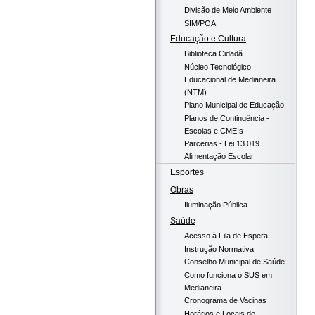
Divisão de Meio Ambiente
SIM/POA
Educação e Cultura
Biblioteca Cidadã
Núcleo Tecnológico
Educacional de Medianeira
(NTM)
Plano Municipal de Educação
Planos de Contingência -
Escolas e CMEIs
Parcerias - Lei 13.019
Alimentação Escolar
Esportes
Obras
Iluminação Pública
Saúde
Acesso à Fila de Espera
Instrução Normativa
Conselho Municipal de Saúde
Como funciona o SUS em
Medianeira
Cronograma de Vacinas
Horários e Locais de