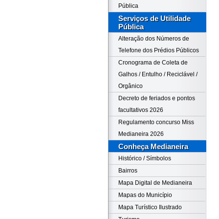
Pública
Serviços de Utilidade
Pública
Alteração dos Números de
Telefone dos Prédios Públicos
Cronograma de Coleta de
Galhos / Entulho / Reciclável /
Orgânico
Decreto de feriados e pontos
facultativos 2026
Regulamento concurso Miss
Medianeira 2026
Conheça Medianeira
Histórico / Símbolos
Bairros
Mapa Digital de Medianeira
Mapas do Município
Mapa Turístico Ilustrado