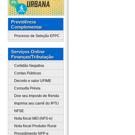
Previdência
Complementar
Processo de Seleção EFPC
Serviços Online
Finanças/Tributação
Certidão Negativa
Contas Públicas
Decreto e valor UFIME
Consulta Prévia
Doe seu Imposto de Renda
Imprima seu carnê do IPTU
NFSE
Nota fiscal MEI (NFS-e)
Nota fiscal Produtor Rural
Procedimento NFP-e