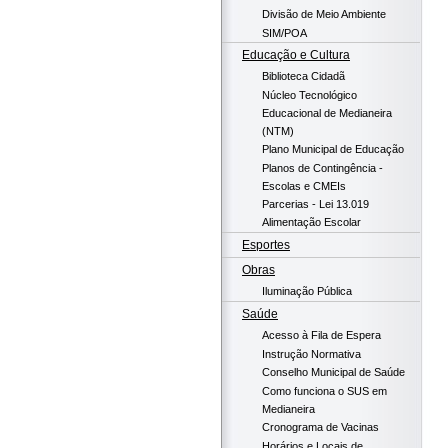
Divisão de Meio Ambiente
SIM/POA
Educação e Cultura
Biblioteca Cidadã
Núcleo Tecnológico
Educacional de Medianeira
(NTM)
Plano Municipal de Educação
Planos de Contingência -
Escolas e CMEIs
Parcerias - Lei 13.019
Alimentação Escolar
Esportes
Obras
Iluminação Pública
Saúde
Acesso à Fila de Espera
Instrução Normativa
Conselho Municipal de Saúde
Como funciona o SUS em
Medianeira
Cronograma de Vacinas
Horários e Locais de