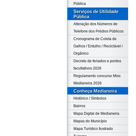
Pública
Serviços de Utilidade
Pública
Alteração dos Números de
Telefone dos Prédios Públicos
Cronograma de Coleta de
Galhos / Entulho / Reciclável /
Orgânico
Decreto de feriados e pontos
facultativos 2026
Regulamento concurso Miss
Medianeira 2026
Conheça Medianeira
Histórico / Símbolos
Bairros
Mapa Digital de Medianeira
Mapas do Município
Mapa Turístico Ilustrado