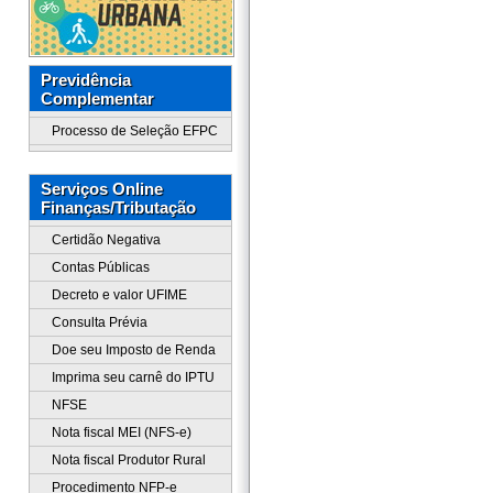
Previdência
Complementar
Processo de Seleção EFPC
Serviços Online
Finanças/Tributação
Certidão Negativa
Contas Públicas
Decreto e valor UFIME
Consulta Prévia
Doe seu Imposto de Renda
Imprima seu carnê do IPTU
NFSE
Nota fiscal MEI (NFS-e)
Nota fiscal Produtor Rural
Procedimento NFP-e