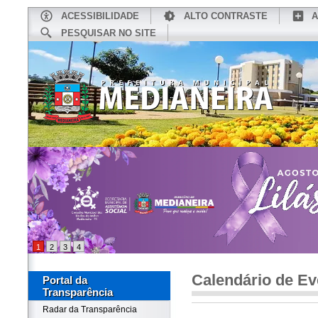
ACESSIBILIDADE
ALTO CONTRASTE
A
PESQUISAR NO SITE
INÍCIO
CONHEÇA MEDIANEIRA
TU
1
2
3
4
Calendário de Ev
Portal da
Transparência
Radar da Transparência