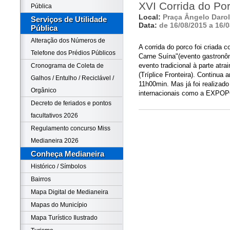
XVI Corrida do Po
Pública
Local:
Praça Ângelo Darolt
Serviços de Utilidade
Data:
de 16/08/2015 a 16/
Pública
Alteração dos Números de
A corrida do porco foi criada 
Telefone dos Prédios Públicos
Carne Suína"(evento gastronôm
evento tradicional à parte atrai
Cronograma de Coleta de
(Tríplice Fronteira). Continu
Galhos / Entulho / Reciclável /
11h00min. Mas já foi realizado
Orgânico
internacionais como a EXPOP
Decreto de feriados e pontos
facultativos 2026
Regulamento concurso Miss
Medianeira 2026
Conheça Medianeira
Histórico / Símbolos
Bairros
Mapa Digital de Medianeira
Mapas do Município
Mapa Turístico Ilustrado