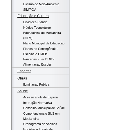
Divisão de Meio Ambiente
SIM/POA
Educação e Cultura
Biblioteca Cidadã
Núcleo Tecnológico
Educacional de Medianeira
(NTM)
Plano Municipal de Educação
Planos de Contingência -
Escolas e CMEIs
Parcerias - Lei 13.019
Alimentação Escolar
Esportes
Obras
Iluminação Pública
Saúde
Acesso à Fila de Espera
Instrução Normativa
Conselho Municipal de Saúde
Como funciona o SUS em
Medianeira
Cronograma de Vacinas
Horários e Locais de