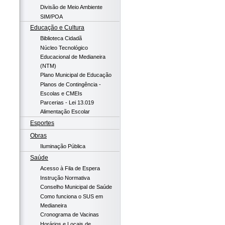
Divisão de Meio Ambiente
SIM/POA
Educação e Cultura
Biblioteca Cidadã
Núcleo Tecnológico
Educacional de Medianeira
(NTM)
Plano Municipal de Educação
Planos de Contingência -
Escolas e CMEIs
Parcerias - Lei 13.019
Alimentação Escolar
Esportes
Obras
Iluminação Pública
Saúde
Acesso à Fila de Espera
Instrução Normativa
Conselho Municipal de Saúde
Como funciona o SUS em
Medianeira
Cronograma de Vacinas
Horários e Locais de