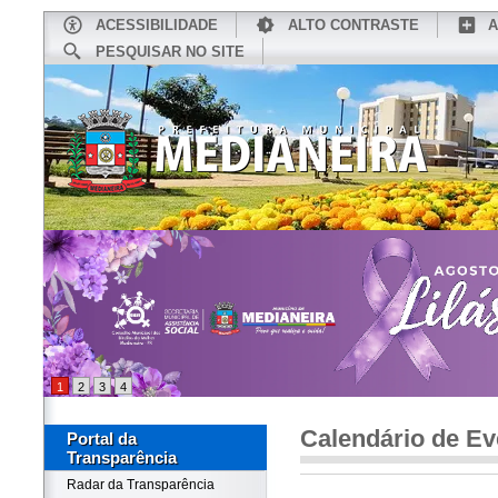
ACESSIBILIDADE
ALTO CONTRASTE
A
PESQUISAR NO SITE
INÍCIO
CONHEÇA MEDIANEIRA
TU
1
2
3
4
Calendário de Ev
Portal da
Transparência
Radar da Transparência