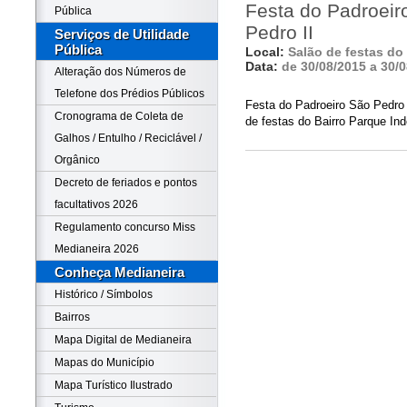
Festa do Padroeir
Pública
Pedro II
Serviços de Utilidade
Pública
Local:
Salão de festas do
Data:
de 30/08/2015 a 30/
Alteração dos Números de
Telefone dos Prédios Públicos
Festa do Padroeiro São Pedro 
Cronograma de Coleta de
de festas do Bairro Parque In
Galhos / Entulho / Reciclável /
Orgânico
Decreto de feriados e pontos
facultativos 2026
Regulamento concurso Miss
Medianeira 2026
Conheça Medianeira
Histórico / Símbolos
Bairros
Mapa Digital de Medianeira
Mapas do Município
Mapa Turístico Ilustrado