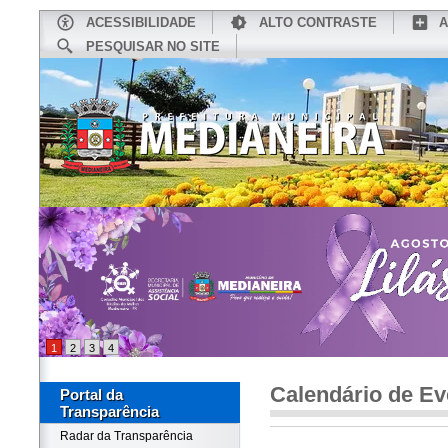
ACESSIBILIDADE
ALTO CONTRASTE
A
PESQUISAR NO SITE
INÍCIO
CONHEÇA MEDIANEIRA
TU
1
2
3
4
Calendário de Ev
Portal da
Transparência
Radar da Transparência