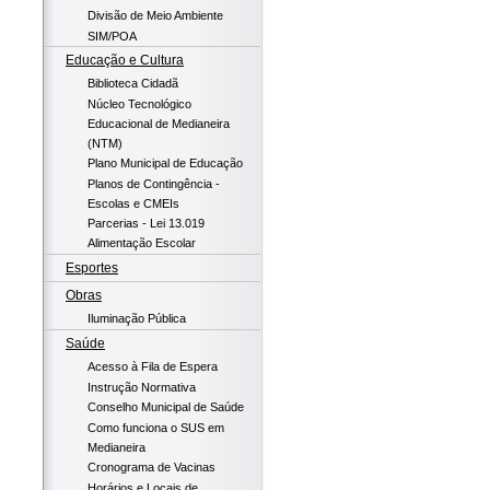
Divisão de Meio Ambiente
SIM/POA
Educação e Cultura
Biblioteca Cidadã
Núcleo Tecnológico
Educacional de Medianeira
(NTM)
Plano Municipal de Educação
Planos de Contingência -
Escolas e CMEIs
Parcerias - Lei 13.019
Alimentação Escolar
Esportes
Obras
Iluminação Pública
Saúde
Acesso à Fila de Espera
Instrução Normativa
Conselho Municipal de Saúde
Como funciona o SUS em
Medianeira
Cronograma de Vacinas
Horários e Locais de